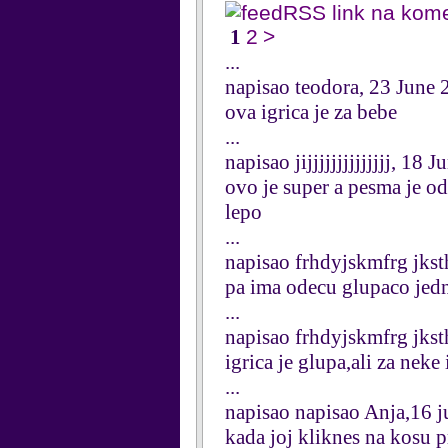
RSS link na kom
1
2
>
...
napisao teodora, 23 June
ova igrica je za bebe
...
napisao jijjjjjjjjjjjjjj, 18 
ovo je super a pesma je od
lepo
...
napisao frhdyjskmfrg jkst
pa ima odecu glupaco jedn
...
napisao frhdyjskmfrg jkst
igrica je glupa,ali za neke 
...
napisao napisao Anja,16 
kada joj kliknes na kosu p