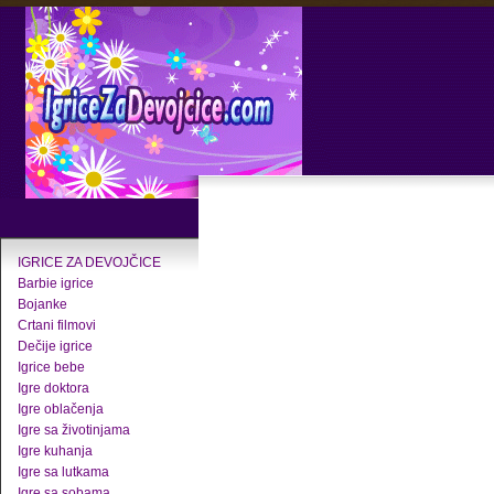
IGRICE ZA DEVOJČICE
Barbie igrice
Bojanke
Crtani filmovi
Dečije igrice
Igrice bebe
Igre doktora
Igre oblačenja
Igre sa životinjama
Igre kuhanja
Igre sa lutkama
Igre sa sobama