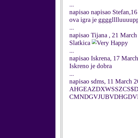
...
napisao napisao Stefan,16
ova igra je gggglllluuuu
...
napisao Tijana , 21 Marc
Slatkica
...
napisao Iskrena, 17 Marc
Iskreno je dobra
...
napisao sdms, 11 March 
AHGEAZDXWSSZCS$D
CMNDGVJUBVDHGDV