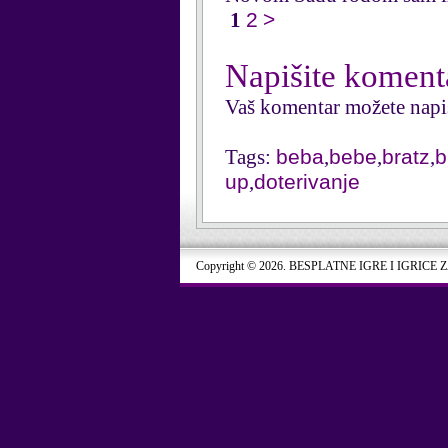
1
2
>
Napišite koment
Vaš komentar možete napi
Tags:
beba
,
bebe
,
bratz
,
b
up
,
doterivanje
Copyright © 2026. BESPLATNE IGRE I IGRICE 