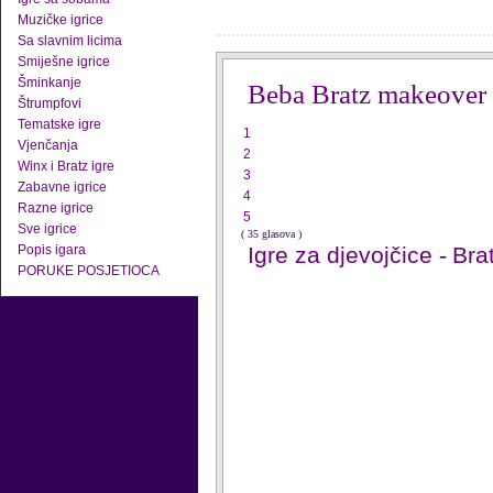
Muzičke igrice
Sa slavnim licima
Smiješne igrice
Šminkanje
Beba Bratz makeover
Štrumpfovi
Tematske igre
1
Vjenčanja
2
Winx i Bratz igre
3
Zabavne igrice
4
Razne igrice
5
Sve igrice
( 35 glasova )
Popis igara
Igre za djevojčice
-
Brat
PORUKE POSJETIOCA