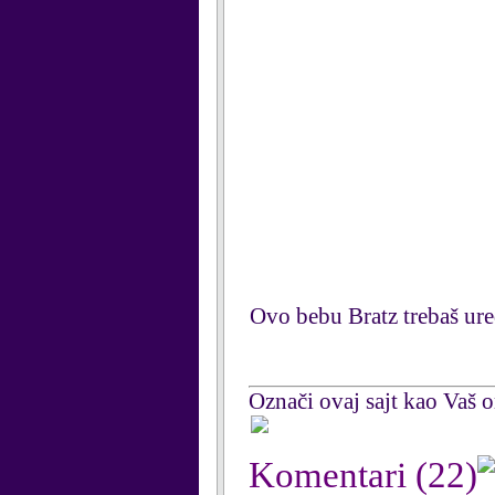
Ovo bebu Bratz trebaš ure
Označi ovaj sajt kao Vaš om
Komentari
(22)