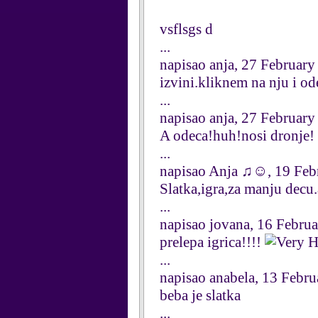
vsflsgs d
...
napisao anja, 27 Februar
izvini.kliknem na nju i od
...
napisao anja, 27 Februar
A odeca!huh!nosi dronje!
...
napisao Anja ♫☺, 19 Feb
Slatka,igra,za manju decu
...
napisao jovana, 16 Febru
prelepa igrica!!!!
...
napisao anabela, 13 Febr
beba je slatka
...