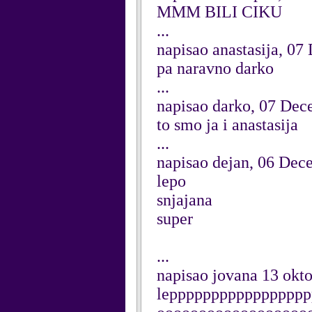
MMM BILI CIKU
...
napisao anastasija, 0
pa naravno darko
...
napisao darko, 07 De
to smo ja i anastasija
...
napisao dejan, 06 Dec
lepo
snjajana
super
...
napisao jovana 13 ok
lepppppppppppppppp