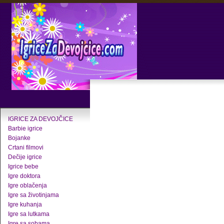
IGRICE ZA DEVOJČICE
Barbie igrice
Bojanke
Crtani filmovi
Dečije igrice
Igrice bebe
Igre doktora
Igre oblačenja
Igre sa životinjama
Igre kuhanja
Igre sa lutkama
Igre sa sobama