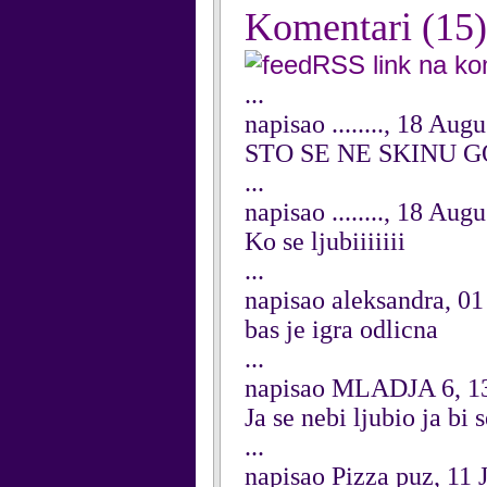
Komentari
(15)
RSS link na k
...
napisao ........, 18 Aug
STO SE NE SKINU G
...
napisao ........, 18 Aug
Ko se ljubiiiiiii
...
napisao aleksandra, 0
bas je igra odlicna
...
napisao MLADJA 6, 13
Ja se nebi ljubio ja b
...
napisao Pizza puz, 11 