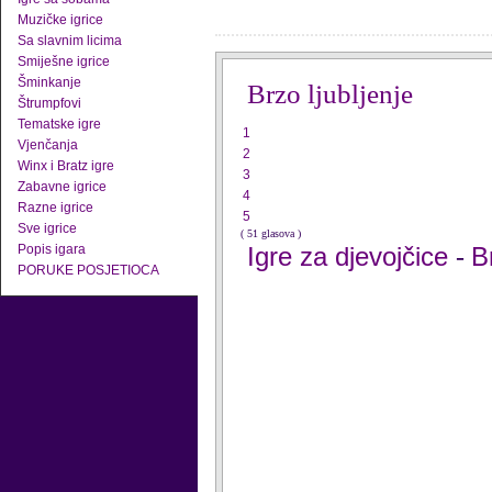
Muzičke igrice
Sa slavnim licima
Smiješne igrice
Šminkanje
Brzo ljubljenje
Štrumpfovi
Tematske igre
1
Vjenčanja
2
Winx i Bratz igre
3
Zabavne igrice
4
Razne igrice
5
Sve igrice
( 51 glasova )
Popis igara
Igre za djevojčice
B
-
PORUKE POSJETIOCA