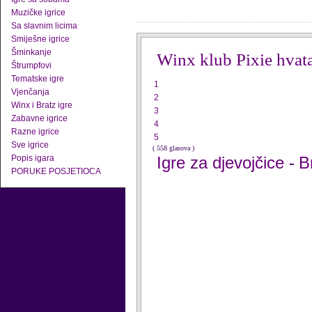
Muzičke igrice
Sa slavnim licima
Smiješne igrice
Šminkanje
Winx klub Pixie hvat
Štrumpfovi
Tematske igre
1
Vjenčanja
2
Winx i Bratz igre
3
Zabavne igrice
4
Razne igrice
5
Sve igrice
( 558 glasova )
Popis igara
Igre za djevojčice
B
-
PORUKE POSJETIOCA