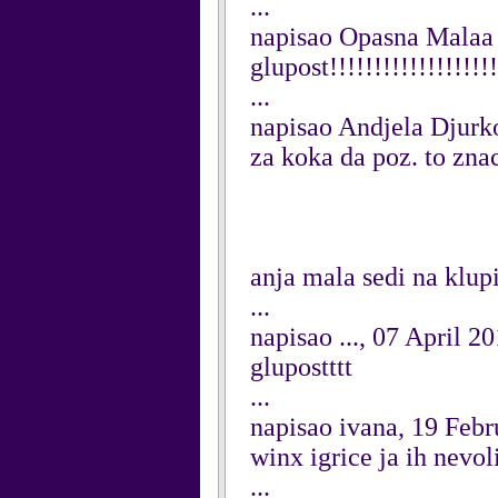
...
napisao Opasna Mala
glupost!!!!!!!!!!!!!!!!!!!
...
napisao Andjela Djurko
za koka da poz. to znac
anja mala sedi na klup
...
napisao ..., 07 April 2
glupostttt
...
napisao ivana, 19 Feb
winx igrice ja ih nevol
...