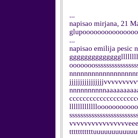
...
napisao mirjana, 21 M
glupoooooooooooooo
...
napisao emilija pesic 
ggggggggggggggllllll
ooooooossssssssssssssssss
nnnnnnnnnnnnnnnnnnnn
jjjjjjjjjjjjjjjjvvvvv
nnnnnnnnnnaaaaaaaaa
cccccccccccccccccccc
lllllllllllllooo
sssssssssssssssssssss
vvvvvvvvvvvvvvvveeee
tttttttttttuuuuuuuuuuu