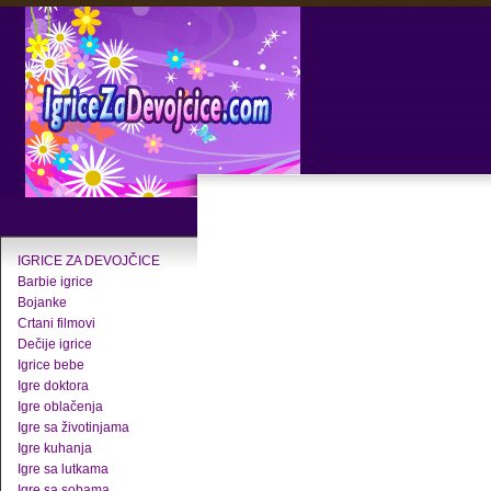
IGRICE ZA DEVOJČICE
Barbie igrice
Bojanke
Crtani filmovi
Dečije igrice
Igrice bebe
Igre doktora
Igre oblačenja
Igre sa životinjama
Igre kuhanja
Igre sa lutkama
Igre sa sobama