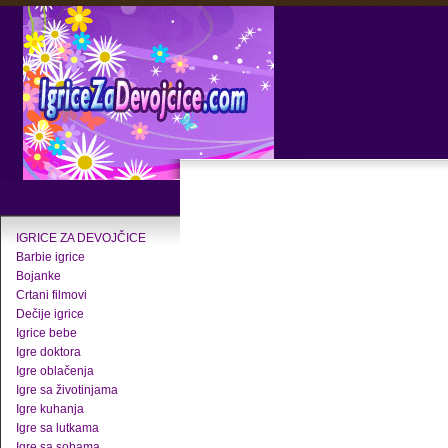
IGRICE ZA DEVOJČICE
Barbie igrice
Bojanke
Crtani filmovi
Dečije igrice
Igrice bebe
Igre doktora
Igre oblačenja
Igre sa životinjama
Igre kuhanja
Igre sa lutkama
Igre sa sobama