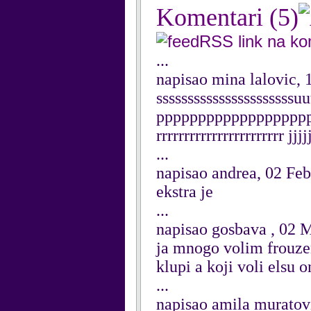
Komentari
(5)
RSS link na k
...
napisao mina lalovic, 
ssssssssssssssssssss
ppppppppppppppppppp
rrrrrrrrrrrrrrrrrrrrrrr jj
...
napisao andrea, 02 Fe
ekstra je
...
napisao gosbava , 02 
ja mnogo volim frouzen
klupi a koji voli elsu o
...
napisao amila muratov