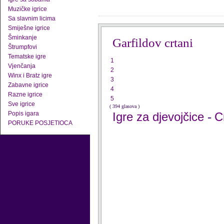
Muzičke igrice
Sa slavnim licima
Smiješne igrice
Šminkanje
Garfildov crtani
Štrumpfovi
Tematske igre
1
Vjenčanja
2
Winx i Bratz igre
3
Zabavne igrice
4
Razne igrice
5
Sve igrice
( 394 glasova )
Popis igara
Igre za djevojčice
C
-
PORUKE POSJETIOCA