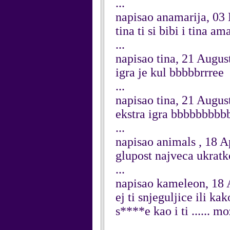
...
napisao anamarija, 03
tina ti si bibi i tina a
...
napisao tina, 21 Augus
igra je kul bbbbbrrree
...
napisao tina, 21 Augus
ekstra igra bbbbbbbbbb
...
napisao animals , 18 A
glupost najveca ukratk
...
napisao kameleon, 18 
ej ti snjeguljice ili k
s****e kao i ti ...... m