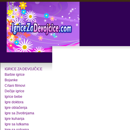
IGRICE ZA DEVOJČICE
Barbie igrice
Bojanke
Crtani filmovi
Dečije igrice
Igrice bebe
Igre doktora
Igre oblačenja
Igre sa životinjama
Igre kuhanja
Igre sa lutkama
Igre sa sobama