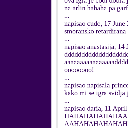
ova igra je cool dobra 
na arlin hahaha pa gar
...
napisao cudo, 17 June
smoransko retardirana 
...
napisao anastasija, 14
ddddddddddddddddddd
aaaaaaaaaaaaaaaaddd
oooooooo!
...
napisao napisala princ
kako mi se igra svidja j
...
napisao daria, 11 Apri
HAHAHAHAHAHAA
AAHAHAHAHAHAH