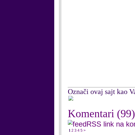
Označi ovaj sajt kao Va
Komentari
(99)
RSS link na k
1
2
3
4
5
>