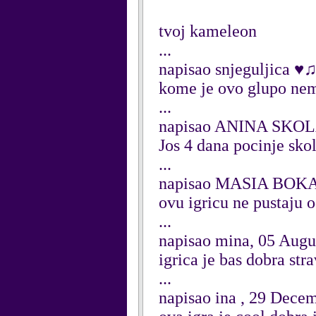
tvoj kameleon
...
napisao snjeguljica ♥
kome je ovo glupo nem
...
napisao ANINA SKOLA
Jos 4 dana pocinje skol
...
napisao MASIA BOKA
ovu igricu ne pustaju o
...
napisao mina, 05 Augu
igrica je bas dobra st
...
napisao ina , 29 Dece