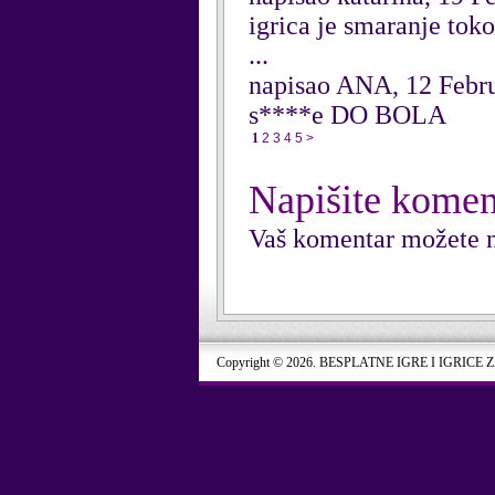
igrica je smaranje to
...
napisao ANA, 12 Febr
s****e DO BOLA
1
2
3
4
5
>
Napišite komen
Vaš komentar možete n
Copyright © 2026. BESPLATNE IGRE I IGRICE 