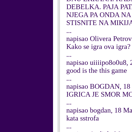
DEBELKA. PAJA PAT
NJEGA PA ONDA NA 
STISNITE NA MIKIJ
...
napisao Olivera Petrov
Kako se igra ova igra?
...
napisao uiiiipo8o0u8,
good is the this game
...
napisao BOGDAN, 18
IGRICA JE SMOR MOYE N
...
napisao bogdan, 18 M
kata sstrofa
...