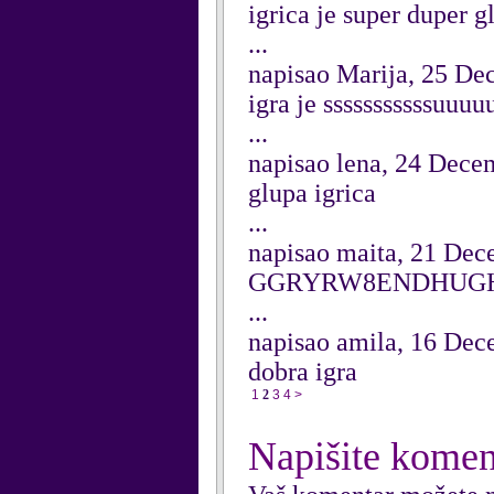
igrica je super duper g
...
napisao Marija, 25 D
igra je sssssssssssuu
...
napisao lena, 24 Dece
glupa igrica
...
napisao maita, 21 De
GGRYRW8ENDHUGH
...
napisao amila, 16 De
dobra igra
1
2
3
4
>
Napišite komen