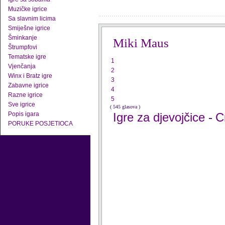
Muzičke igrice
Sa slavnim licima
Smiješne igrice
Šminkanje
Miki Maus
Štrumpfovi
Tematske igre
1
Vjenčanja
2
Winx i Bratz igre
3
Zabavne igrice
4
Razne igrice
5
Sve igrice
( 545 glasova )
Popis igara
Igre za djevojčice
C
-
PORUKE POSJETIOCA