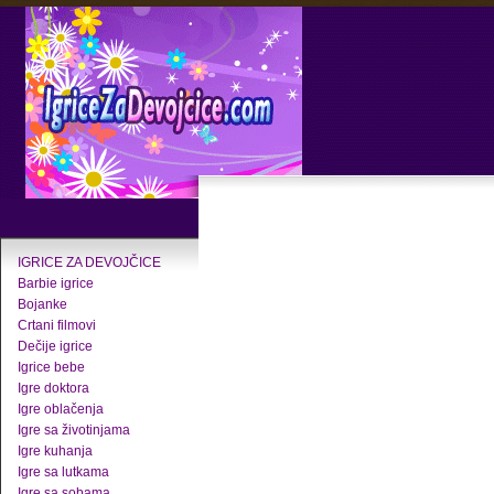
IGRICE ZA DEVOJČICE
Barbie igrice
Bojanke
Crtani filmovi
Dečije igrice
Igrice bebe
Igre doktora
Igre oblačenja
Igre sa životinjama
Igre kuhanja
Igre sa lutkama
Igre sa sobama