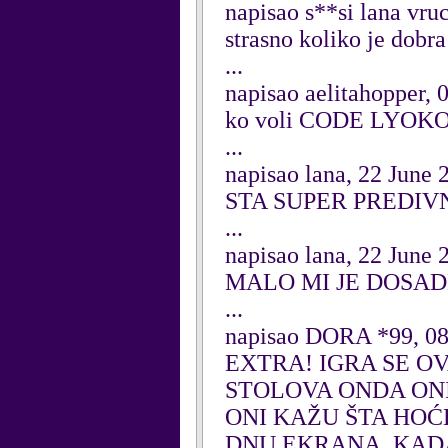
napisao s**si lana vru
strasno koliko je dobr
...
napisao aelitahopper, 
ko voli CODE LYOKO 
...
napisao lana, 22 June 
STA SUPER PREDI
...
napisao lana, 22 June 
MALO MI JE DOSA
...
napisao DORA *99, 08
EXTRA! IGRA SE OV
STOLOVA ONDA ONI
ONI KAŽU ŠTA HOĆ
DNU EKRANA. KADA