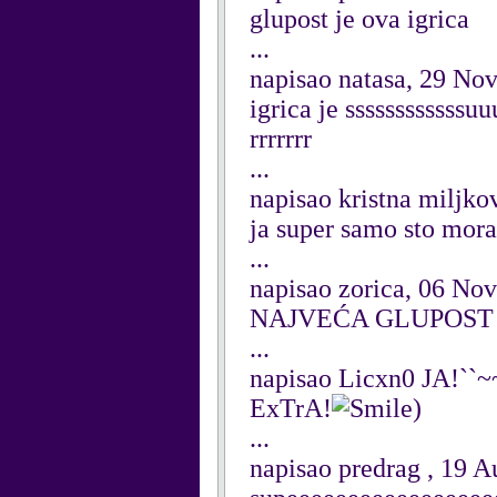
glupost je ova igrica
...
napisao natasa, 29 No
igrica je sssssssssss
rrrrrrr
...
napisao kristna miljk
ja super samo sto mor
...
napisao zorica, 06 No
NAJVEĆA GLUPOST
...
napisao Licxn0 JA!``~
ExTrA!
)
...
napisao predrag , 19 A