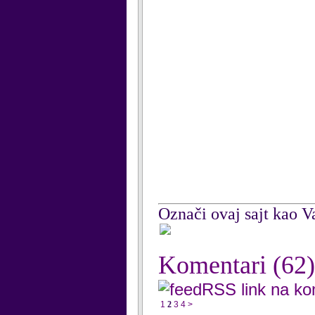
Označi ovaj sajt kao Va
Komentari
(62)
RSS link na k
1
2
3
4
>