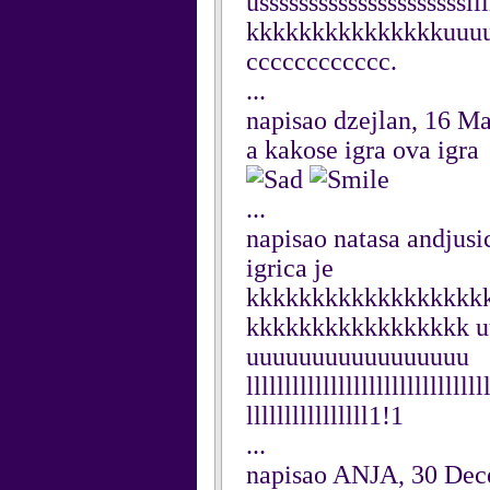
usssssssssssssssssssssiiiii
kkkkkkkkkkkkkkkuuuuu
cccccccccccc.
...
napisao dzejlan, 16 M
a kakose igra ova igra
...
napisao natasa andjus
igrica je
kkkkkkkkkkkkkkkkkk
kkkkkkkkkkkkkkkkk 
uuuuuuuuuuuuuuuuu
lllllllllllllllllllllllllllllll
llllllllllllllll1!1
...
napisao ANJA, 30 De