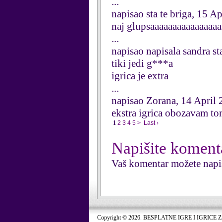
...
napisao sta te briga, 15 A
naj glupsaaaaaaaaaaaaaaaa
...
napisao napisala sandra st
tiki jedi g***a
igrica je extra
...
napisao Zorana, 14 April
ekstra igrica obozavam tom
1
2
3
4
5
>
Last ›
Napišite koment
Vaš komentar možete napi
Copyright © 2026. BESPLATNE IGRE I IGRICE 