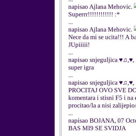
napisao Ajlana Mehovic.
Superrr!!!!!!!!!!!! :*
...
napisao Ajlana Mehovic.
Nece da mi se ucita!!! A b
JUpiiiii!
...
napisao snjeguljica ♥♫,♥
super igra
...
napisao snjeguljica ♥♫,♥
PROCITAJ OVO SVE DO KRA
komentara i stisni F5 i na 
procitao/la a nisi zalijepio
...
napisao BOJANA, 07 Oct
BAS MI9 SE SVIDJA
...