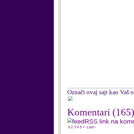
Označi ovaj sajt kao Vaš om
Komentari
(165
RSS link na kom
1
2
3
4
5
>
Last ›
...