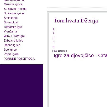
Muzičke igrice
Sa slavnim licima
Smiješne igrice
Šminkanje
Tom hvata Džerija
Štrumpfovi
Tematske igre
1
Vjenčanja
2
Winx i Bratz igre
3
Zabavne igrice
4
Razne igrice
5
Sve igrice
( 885 glasova )
Popis igara
Igre za djevojčice
-
Crta
PORUKE POSJETIOCA