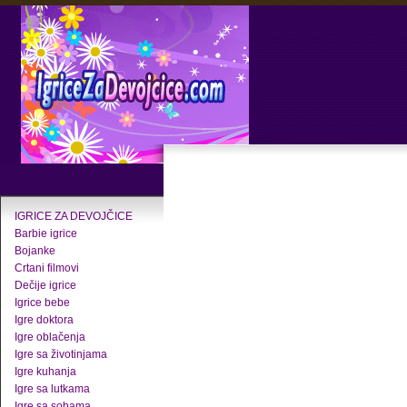
IGRICE ZA DEVOJČICE
Barbie igrice
Bojanke
Crtani filmovi
Dečije igrice
Igrice bebe
Igre doktora
Igre oblačenja
Igre sa životinjama
Igre kuhanja
Igre sa lutkama
Igre sa sobama