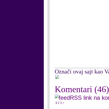
Označi ovaj sajt kao Va
Komentari
(46)
RSS link na k
1
2
3
>
...