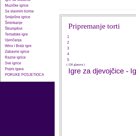
Muzičke igrice
Sa slavnim licima
Smiješne igrice
Šminkanje
Pripremanje torti
Štrumpfovi
Tematske igre
1
Vjenčanja
2
Winx i Bratz igre
3
Zabavne igrice
4
Razne igrice
5
Sve igrice
( 156 glasova )
Popis igara
Igre za djevojčice
I
-
PORUKE POSJETIOCA