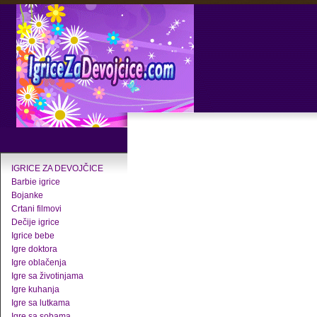
IGRICE ZA DEVOJČICE
Barbie igrice
Bojanke
Crtani filmovi
Dečije igrice
Igrice bebe
Igre doktora
Igre oblačenja
Igre sa životinjama
Igre kuhanja
Igre sa lutkama
Igre sa sobama