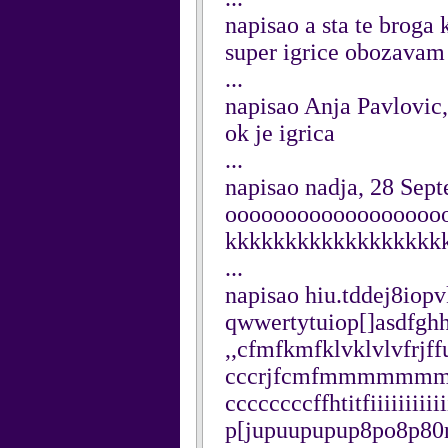
napisao a sta te broga
super igrice obozavam
...
napisao Anja Pavlovic
ok je igrica
...
napisao nadja, 28 Sep
oooooooooooooooooo
kkkkkkkkkkkkkkkkkk
...
napisao hiu.tddej8iop
qwwertytuiop[]asdfghhjk
,,cfmfkmfklvklvlvfrjffu
cccrjfcmfmmmmmmm
ccccccccffhtitfiiiiiiiiiii
p[jupuupupup8po8p80rt'