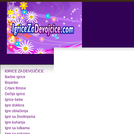
IGRICE ZA DEVOJČICE
Barbie igrice
Bojanke
Crtani filmovi
Dečije igrice
Igrice bebe
Igre doktora
Igre oblačenja
Igre sa životinjama
Igre kuhanja
Igre sa lutkama
Igre sa sobama