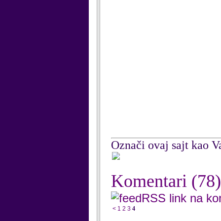
Označi ovaj sajt kao Va
Komentari
(78)
RSS link na k
<
1
2
3
4
...