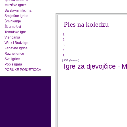
Muzičke igrice
Sa slavnim licima
Smiješne igrice
Šminkanje
Ples na koledzu
Štrumpfovi
Tematske igre
1
Vjenčanja
2
Winx i Bratz igre
3
Zabavne igrice
4
Razne igrice
5
Sve igrice
( 297 glasova )
Popis igara
Igre za djevojčice
M
-
PORUKE POSJETIOCA