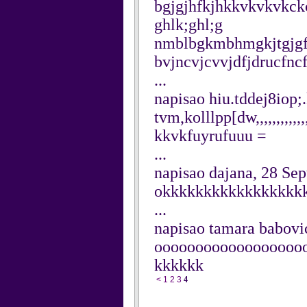
bgjgjhfkjhkkvkvkvkc
ghlk;ghl;g
nmblbgkmbhmgkjtgjgfg
bvjncvjcvvjdfjdrucfncf
...
napisao hiu.tddej8iop
tvm,kolllpp[dw,,,,,,,,,,,,,,
kkvkfuyrufuuu =
...
napisao dajana, 28 Se
okkkkkkkkkkkkkkkkk
...
napisao tamara babovi
oooooooooooooooooo
kkkkkk
<
1
2
3
4