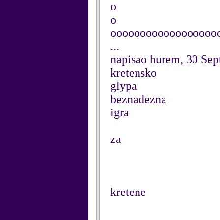
o
o
oooooooooooooooooo
...
napisao hurem, 30 Se
kretensko
glypa
beznadezna
igra
za
kretene