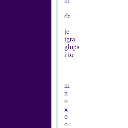
m
da
je
igra
glupa
i to
m
n
o
g
o
o