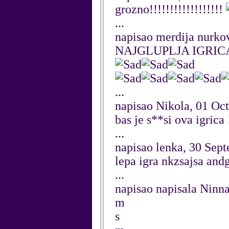
grozno!!!!!!!!!!!!!!!!!!
...
napisao merdija nurko
NAJGLUPLJA IGRICA NA
...
napisao Nikola, 01 Oc
bas je s**si ova igrica 
...
napisao lenka, 30 Sep
lepa igra nkzsajsa andg
...
napisao napisala Ninn
m
s