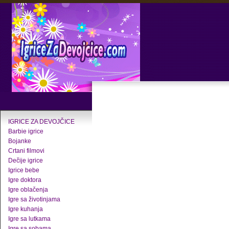
IGRICE ZA DEVOJČICE
Barbie igrice
Bojanke
Crtani filmovi
Dečije igrice
Igrice bebe
Igre doktora
Igre oblačenja
Igre sa životinjama
Igre kuhanja
Igre sa lutkama
Igre sa sobama