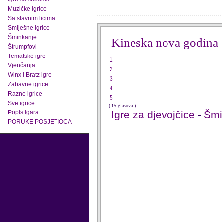
Muzičke igrice
Sa slavnim licima
Smiješne igrice
Šminkanje
Kineska nova godina
Štrumpfovi
Tematske igre
1
Vjenčanja
2
Winx i Bratz igre
3
Zabavne igrice
4
Razne igrice
5
Sve igrice
( 15 glasova )
Popis igara
Igre za djevojčice
-
Šmi
PORUKE POSJETIOCA