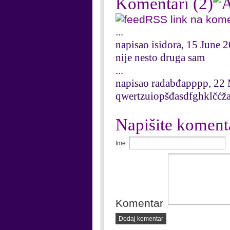
Komentari
(2)
RSS link na kom
...
napisao isidora, 15 June 
nije nesto druga sam
...
napisao radabđapppp, 22
qwertzuiopšđasdfghklčć
Napišite koment
Ime
Komentar
Dodaj komentar