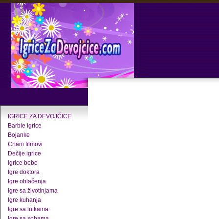
IGRICE ZA DEVOJČICE
Barbie igrice
Bojanke
Crtani filmovi
Dečije igrice
Igrice bebe
Igre doktora
Igre oblačenja
Igre sa životinjama
Igre kuhanja
Igre sa lutkama
Igre sa sobama