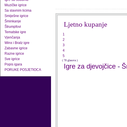
Muzičke igrice
Sa slavnim licima
Smiješne igrice
Šminkanje
Ljetno kupanje
Štrumpfovi
Tematske igre
1
Vjenčanja
2
Winx i Bratz igre
3
Zabavne igrice
4
Razne igrice
5
Sve igrice
( 78 glasova )
Popis igara
Igre za djevojčice
Š
-
PORUKE POSJETIOCA