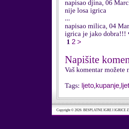
napisao djina, 06 Mar
nije losa igrica
...
napisao milica, 04 Ma
igrica je jako dobra
2
>
1
Napišite komen
Vaš komentar možete n
ljeto
kupanje
lje
Tags:
,
,
Copyright © 2026. BESPLATNE IGRE I IGRICE 