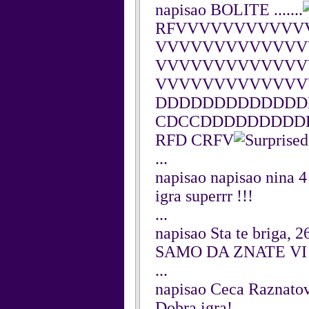
napisao BOLITE .......
RFVVVVVVVVVVV
VVVVVVVVVVVVV
VVVVVVVVVVVVV
VVVVVVVVVVVVV
DDDDDDDDDDDDD
CDCCDDDDDDDDD
RFD CRFV
...
napisao napisao nina 
igra superrr !!!
...
napisao Sta te briga, 
SAMO DA ZNATE VI
...
napisao Ceca Raznato
Dobra igra!