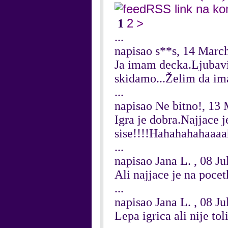
RSS link na k
2
>
1
...
napisao s**s, 14 Marc
Ja imam decka.Ljubavi
skidamo...Želim da ima
...
napisao Ne bitno!, 13
Igra je dobra.Najjace j
sise!!!!Hahahahahaaaah!
...
napisao Jana L. , 08 J
Ali najjace je na poce
...
napisao Jana L. , 08 J
Lepa igrica ali nije to