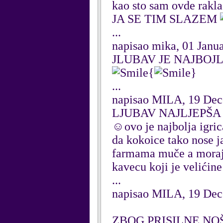
kao sto sam ovde r
JA SE TIM SLAZEM
...
napisao mika, 01 Janu
JLUBAV JE NAJBOJL
{
}
...
napisao MILA, 19 De
LJUBAV NAJLJEPŠA PR
☺ovo je najbolja igric
da kokoice tako nose ja
farmama muče a moraju 
kavecu koji je velićin
...
napisao MILA, 19 De
ZBOG PRISILNE NO