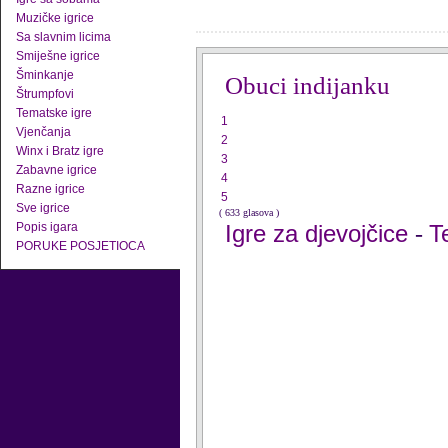
Muzičke igrice
Sa slavnim licima
Smiješne igrice
Šminkanje
Obuci indijanku
Štrumpfovi
Tematske igre
1
Vjenčanja
2
Winx i Bratz igre
3
Zabavne igrice
4
Razne igrice
5
Sve igrice
( 633 glasova )
Popis igara
Igre za djevojčice
T
-
PORUKE POSJETIOCA