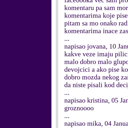
facebooka vec sam prok
komentaru pa sam moral
komentarima koje pisem
pitam sa mo onako radi
komentarima inace zast
...
napisao jovana, 10 Ja
kakve veze imaju pilic
malo dobro malo glupo 
devojcici a ako pise k
dobro mozda nekog zan
da niste pisali kod de
...
napisao kristina, 05 J
groznoooo
...
napisao mika, 04 Janu