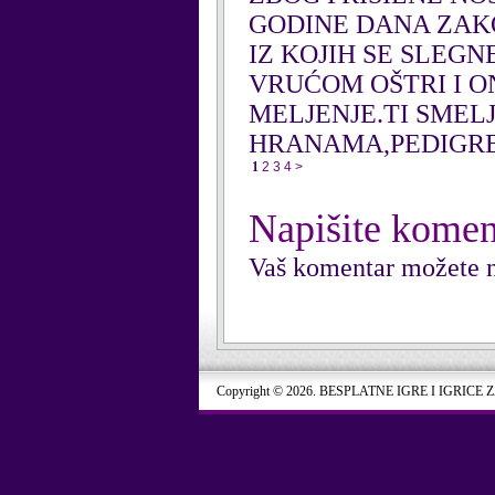
GODINE DANA ZAKO
IZ KOJIH SE SLEGN
VRUĆOM OŠTRI I ON
MELJENJE.TI SMELJ
HRANAMA,PEDIGRE
1
2
3
4
>
Napišite komen
Vaš komentar možete n
Copyright © 2026. BESPLATNE IGRE I IGRICE 