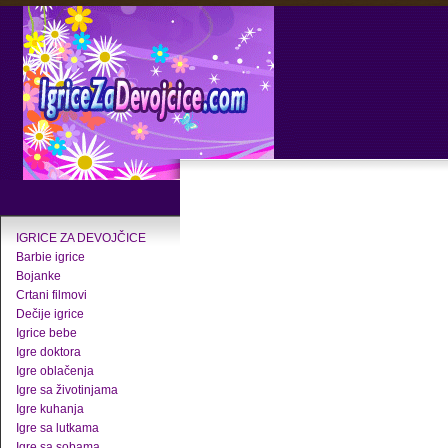
IGRICE ZA DEVOJČICE
Barbie igrice
Bojanke
Crtani filmovi
Dečije igrice
Igrice bebe
Igre doktora
Igre oblačenja
Igre sa životinjama
Igre kuhanja
Igre sa lutkama
Igre sa sobama