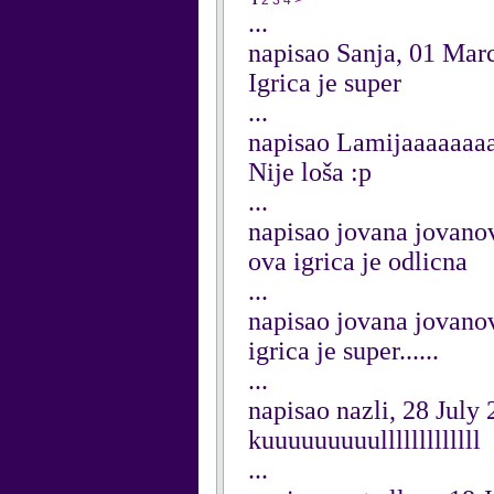
1
2
3
4
>
...
napisao Sanja, 01 Mar
Igrica je super
...
napisao Lamijaaaaaaa
Nije loša :p
...
napisao jovana jovanov
ova igrica je odlicna
...
napisao jovana jovanov
igrica je super......
...
napisao nazli, 28 July
kuuuuuuuuulllllllllllll
...