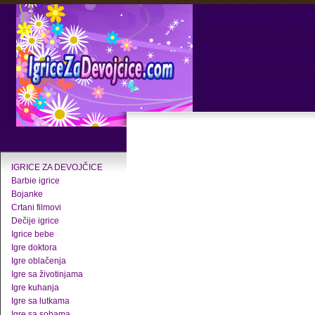
IGRICE ZA DEVOJČICE
Barbie igrice
Bojanke
Crtani filmovi
Dečije igrice
Igrice bebe
Igre doktora
Igre oblačenja
Igre sa životinjama
Igre kuhanja
Igre sa lutkama
Igre sa sobama