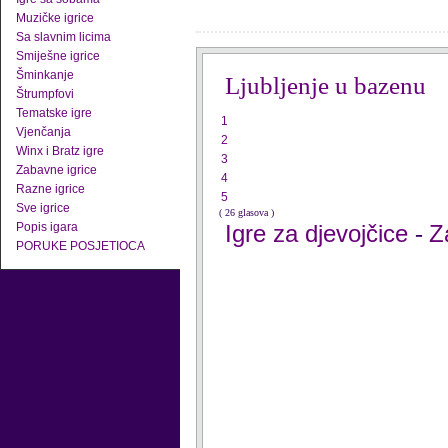
Muzičke igrice
Sa slavnim licima
Smiješne igrice
Šminkanje
Ljubljenje u bazenu
Štrumpfovi
Tematske igre
1
Vjenčanja
2
Winx i Bratz igre
3
Zabavne igrice
4
Razne igrice
5
Sve igrice
( 26 glasova )
Popis igara
Igre za djevojčice
Z
-
PORUKE POSJETIOCA