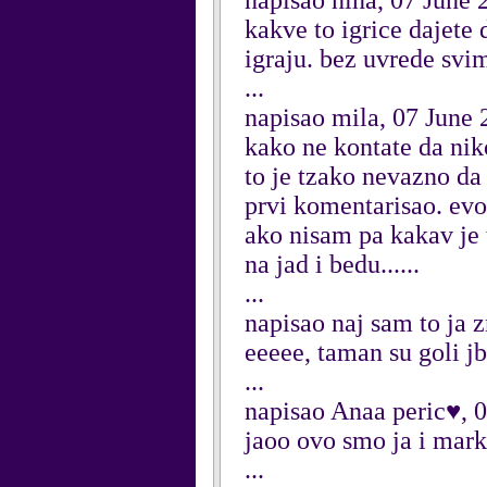
napisao nina, 07 June 
kakve to igrice dajete 
igraju. bez uvrede svi
...
napisao mila, 07 June
kako ne kontate da nik
to je tzako nevazno da 
prvi komentarisao. evo
ako nisam pa kakav je 
na jad i bedu......
...
napisao naj sam to ja 
eeeee, taman su goli jb
...
napisao Anaa peric♥, 
jaoo ovo smo ja i mar
...