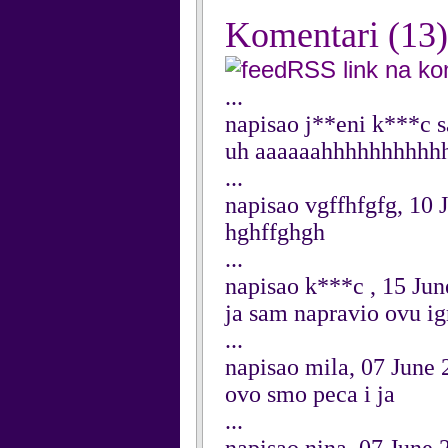
Komentari
(13)
RSS link na k
...
napisao j**eni k***c s
uh aaaaaahhhhhhhhhh
...
napisao vgffhfgfg, 10 
hghffghgh
...
napisao k***c , 15 Ju
ja sam napravio ovu igr
...
napisao mila, 07 June
ovo smo peca i ja
...