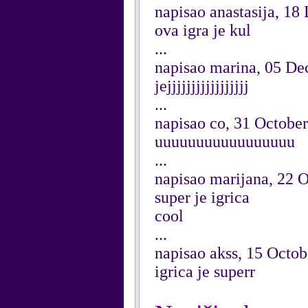
napisao anastasija, 1
ova igra je kul
...
napisao marina, 05 D
jejjjjjjjjjjjjjjjjj
...
napisao co, 31 Octobe
uuuuuuuuuuuuuuuuu
...
napisao marijana, 22 
super je igrica
cool
...
napisao akss, 15 Octo
igrica je superr