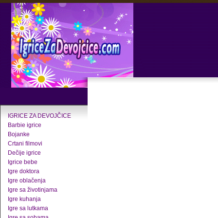
IGRICE ZA DEVOJČICE
Barbie igrice
Bojanke
Crtani filmovi
Dečije igrice
Igrice bebe
Igre doktora
Igre oblačenja
Igre sa životinjama
Igre kuhanja
Igre sa lutkama
Igre sa sobama