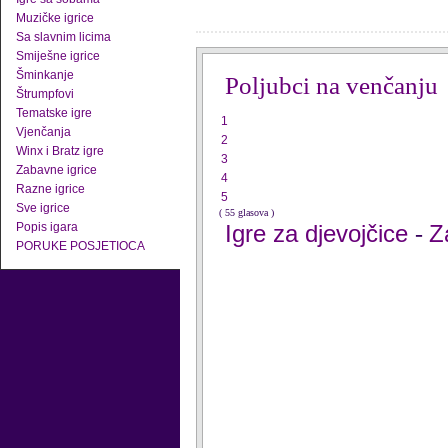
Muzičke igrice
Sa slavnim licima
Smiješne igrice
Šminkanje
Poljubci na venčanju
Štrumpfovi
Tematske igre
1
Vjenčanja
2
Winx i Bratz igre
3
Zabavne igrice
4
Razne igrice
5
Sve igrice
( 55 glasova )
Popis igara
Igre za djevojčice
Z
-
PORUKE POSJETIOCA