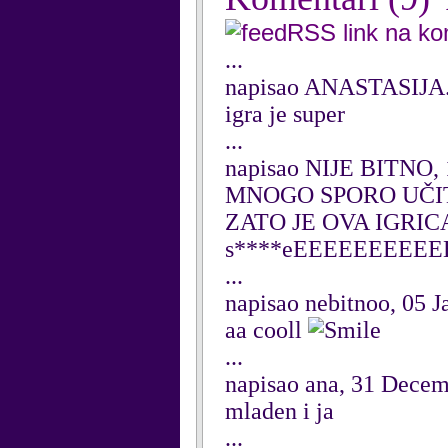
RSS link na k
...
napisao ANASTASIJA.c
igra je super
...
napisao NIJE BITNO, 
MNOGO SPORO UČIT
ZATO JE OVA IGRIC
s****eEEEEEEEEE
...
napisao nebitnoo, 05 
aa cooll
...
napisao ana, 31 Dece
mladen i ja
...