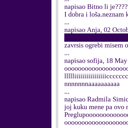
napisao Bitno li je???
I dobra i loša.neznam 
...
napisao Anja, 02 Octo
██████████████████
zavrsis ogrebi misem
...
napisao sofija, 18 Ma
oooooooooooooooooooo
llllliiiiiiiiiiiiiiiicc
nnnnnnnaaaaaaaaaa
...
napisao Radmila Simi
joj kuku mene pa ovo ne
Preglupooooooooooo
oooooooooooooooooo