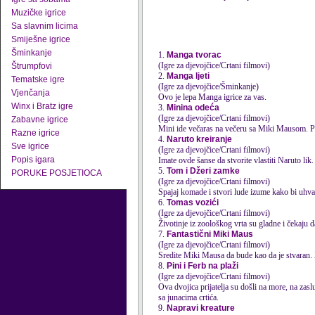
Muzičke igrice
Sa slavnim licima
Smiješne igrice
Šminkanje
1.
Manga tvorac
(Igre za djevojčice/Crtani filmovi)
Štrumpfovi
2.
Manga ljeti
Tematske igre
(Igre za djevojčice/Šminkanje)
Vjenčanja
Ovo je lepa Manga igrice za vas.
Winx i Bratz igre
3.
Minina odeća
(Igre za djevojčice/Crtani filmovi)
Zabavne igrice
Mini ide večaras na večeru sa Miki Mausom. Po
Razne igrice
4.
Naruto kreiranje
Sve igrice
(Igre za djevojčice/Crtani filmovi)
Popis igara
Imate ovde šanse da stvorite vlastiti Naruto lik
5.
Tom i Džeri zamke
PORUKE POSJETIOCA
(Igre za djevojčice/Crtani filmovi)
Spajaj komade i stvori lude izume kako bi uhva
6.
Tomas vozići
(Igre za djevojčice/Crtani filmovi)
Životinje iz zoološkog vrta su gladne i čekaju 
7.
Fantastični Miki Maus
(Igre za djevojčice/Crtani filmovi)
Sredite Miki Mausa da bude kao da je stvaran.
8.
Pini i Ferb na plaži
(Igre za djevojčice/Crtani filmovi)
Ova dvojica prijatelja su došli na more, na zasl
sa junacima crtića.
9.
Napravi kreature