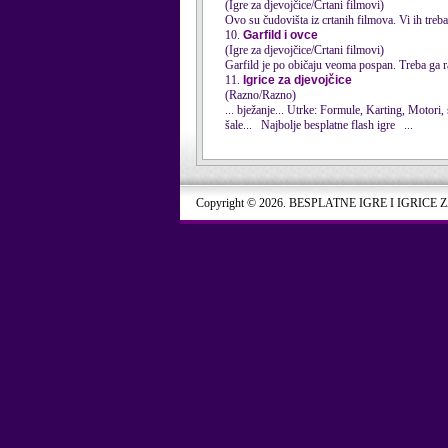
(Igre za djevojčice/Crtani filmovi)
Ovo su čudovišta iz crtanih filmova. Vi ih trebat
10.
Garfild i ovce
(Igre za djevojčice/Crtani filmovi)
Garfild je po običaju veoma pospan. Treba ga raz
11.
Igrice za djevojčice
(Razno/Razno)
... bježanje... Utrke: Formule, Karting, Motori,
šale... Najbolje besplatne flash igre ...
Copyright © 2026. BESPLATNE IGRE I IGRICE 