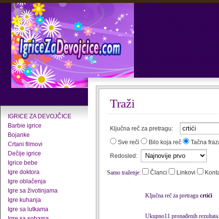
Traži
IGRICE ZA DEVOJČICE
Barbie igrice
Ključna reč za pretragu:
Bojanke
Sve reči
Bilo koja reč
Tačna fraz
Crtani filmovi
Dečije igrice
Redosled:
Igrice bebe
Igre doktora
Samo traženje:
Članci
Linkovi
Kont
Igre oblačenja
Igre sa životinjama
Ključna reč za pretragu
crtići
Igre kuhanja
Igre sa lutkama
Ukupno11 pronađenih rezultata
Igre sa sobama