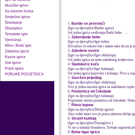
Muzičke igrice
Sa slavnim licima
Smiješne igrice
Šminkanje
1.
Barbie se presvlači
(Igre za djevojčice/Barbie igrice)
Štrumpfovi
Još jedna
igrica
sređivanja Barbi lutke . ...
Tematske igre
2.
Zabavljanje bebe
Vjenčanja
(Igre za djevojčice/Igre bebe)
Winx i Bratz igre
Devojčice će uskoro biti i mame tako da im je
3.
Zaleđene sestre
Zabavne igrice
(Igre za djevojčice/Igre oblačenja)
Razne igrice
Još jedna
igrica
na temu zaleđenog kraljevstva. 
Sve igrice
4.
Sladoled iz kuće
Popis igara
(Igre za djevojčice/Igre kuhanja)
Još jedna
igrica
kupovine i kuhanja. Prvo u supe
PORUKE POSJETIOCA
5.
Savršen prijedlog
(Igre za djevojčice/Igre oblačenja)
Ovo je jedna morska
igrica
za nadolazeće toplo 
6.
Poslastica od čokolade
(Igre za djevojčice/Igre kuhanja)
Pripremite slasnu poslasticu od čokolade. Doka
7.
Plava laguna
(Igre za djevojčice/Dečije igrice)
Ako volite more ovo je prava zabavna dečija
ig
8.
Strumf kuhinja
(Igre za djevojčice/Štrumpfovi )
Vi ste u kuhinji štrumfova. Trebate napraviti je
9.
Beba tigar igrica