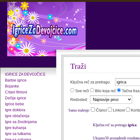
Traži
IGRICE ZA DEVOJČICE
Barbie igrice
Ključna reč za pretragu:
Bojanke
Sve reči
Bilo koja reč
Tačna fraz
Crtani filmovi
Dečije igrice
Redosled:
Igrice bebe
Igre doktora
Samo traženje:
Članci
Linkovi
Kont
Igre oblačenja
Igre sa životinjama
Ključna reč za pretragu
igrica
Igre kuhanja
Igre sa lutkama
Ukupno50 pronađenih rezultata
Igre sa sobama