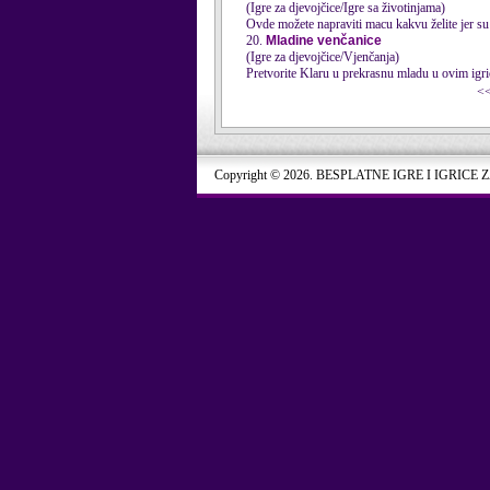
(Igre za djevojčice/Igre sa životinjama)
Ovde možete napraviti macu kakvu želite jer su
20.
Mladine venčanice
(Igre za djevojčice/Vjenčanja)
Pretvorite Klaru u prekrasnu mladu u ovim
igr
<
Copyright © 2026. BESPLATNE IGRE I IGRICE 