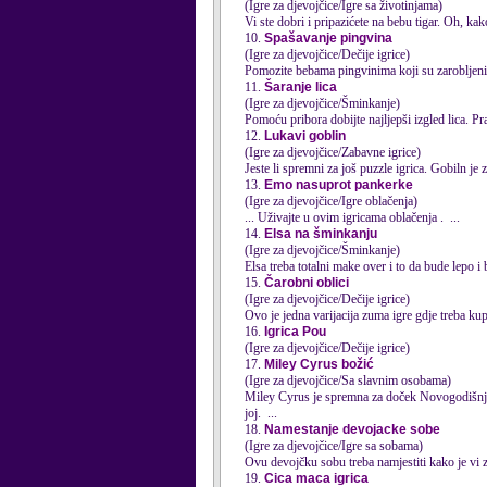
(Igre za djevojčice/Igre sa životinjama)
Vi ste dobri i pripazićete na bebu tigar. Oh, kako
10.
Spašavanje pingvina
(Igre za djevojčice/Dečije igrice)
Pomozite bebama pingvinima koji su zarobljeni
11.
Šaranje lica
(Igre za djevojčice/Šminkanje)
Pomoću pribora dobijte najljepši izgled lica. Pr
12.
Lukavi goblin
(Igre za djevojčice/Zabavne igrice)
Jeste li spremni za još puzzle
igrica
. Gobiln je 
13.
Emo nasuprot pankerke
(Igre za djevojčice/Igre oblačenja)
... Uživajte u ovim
igrica
ma oblačenja . ...
14.
Elsa na šminkanju
(Igre za djevojčice/Šminkanje)
Elsa treba totalni make over i to da bude lepo 
15.
Čarobni oblici
(Igre za djevojčice/Dečije igrice)
Ovo je jedna varijacija zuma igre gdje treba kupi
16.
Igrica Pou
(Igre za djevojčice/Dečije igrice)
17.
Miley Cyrus božić
(Igre za djevojčice/Sa slavnim osobama)
Miley Cyrus je spremna za doček Novogodišnjih
joj. ...
18.
Namestanje devojacke sobe
(Igre za djevojčice/Igre sa sobama)
Ovu devojčku sobu treba namjestiti kako je vi 
19.
Cica maca igrica