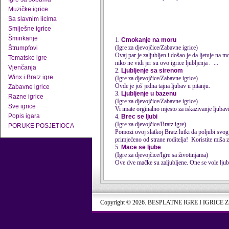
Muzičke igrice
Sa slavnim licima
Smiješne igrice
Šminkanje
1.
Cmokanje na moru
(Igre za djevojčice/Zabavne igrice)
Štrumpfovi
Ovaj par je zaljubljen i došao je da ljetuje na m
Tematske igre
niko ne vidi jer su ovo
igrice ljubljenja
. ...
Vjenčanja
2.
Ljubljenje sa sirenom
Winx i Bratz igre
(Igre za djevojčice/Zabavne igrice)
Ovde je još jedna tajna ljubav u pitanju.
Zabavne igrice
3.
Ljubljenje u bazenu
Razne igrice
(Igre za djevojčice/Zabavne igrice)
Sve igrice
Vi imate orginalno mjesto za iskazivanje ljubavi,
Popis igara
4.
Brec se ljubi
(Igre za djevojčice/Bratz igre)
PORUKE POSJETIOCA
Pomozi ovoj slatkoj Bratz lutki da poljubi svog 
primjećeno od strane roditelja! Koristite miša za
5.
Mace se ljube
(Igre za djevojčice/Igre sa životinjama)
Copyright © 2026. BESPLATNE IGRE I IGRICE 