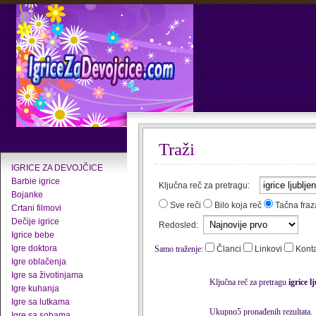
Traži
IGRICE ZA DEVOJČICE
Barbie igrice
Ključna reč za pretragu:
Bojanke
Sve reči
Bilo koja reč
Tačna fraz
Crtani filmovi
Dečije igrice
Redosled:
Igrice bebe
Igre doktora
Samo traženje:
Članci
Linkovi
Kont
Igre oblačenja
Igre sa životinjama
Ključna reč za pretragu
igrice l
Igre kuhanja
Igre sa lutkama
Ukupno5 pronađenih rezultata.
Igre sa sobama