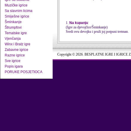
Muzičke igrice
Sa slavnim licima
Smiješne igrice
Šminkanje
1.
Na kupanju
(Igre za djevojčice/Šminkanje)
Štrumpfovi
Sredi ovu devojku i pruži joj potpuni tretman.
Tematske igre
Vjenčanja
Winx i Bratz igre
Zabavne igrice
Copyright © 2026. BESPLATNE IGRE I IGRICE 
Razne igrice
Sve igrice
Popis igara
PORUKE POSJETIOCA