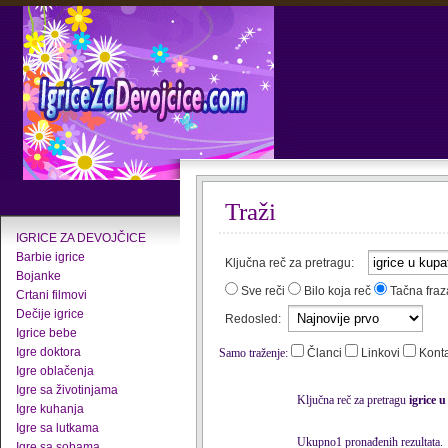
Traži
IGRICE ZA DEVOJČICE
Barbie igrice
Ključna reč za pretragu:
Bojanke
Sve reči
Bilo koja reč
Tačna fraz
Crtani filmovi
Dečije igrice
Redosled:
Igrice bebe
Igre doktora
Samo traženje:
Članci
Linkovi
Kont
Igre oblačenja
Igre sa životinjama
Ključna reč za pretragu
igrice 
Igre kuhanja
Igre sa lutkama
Ukupno1 pronađenih rezultata.
Igre sa sobama