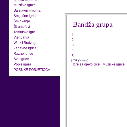
Muzičke igrice
Sa slavnim licima
Smiješne igrice
Šminkanje
Bandža grupa
Štrumpfovi
Tematske igre
1
Vjenčanja
2
Winx i Bratz igre
3
Zabavne igrice
4
Razne igrice
5
Sve igrice
( 934 glasova )
Popis igara
Igre za djevojčice
-
Muzičke igrice
PORUKE POSJETIOCA