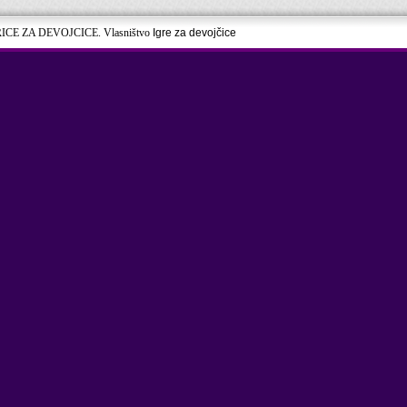
RICE ZA DEVOJCICE. Vlasništvo
Igre za devojčice