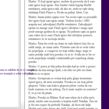
Marko:
Vi koji igrate igrice, možete da proverite da li vam
rade igrice koje igrate. Ako budete videli logotip Ruffle
emulatora, onda igrica radi, ali ako ne, onda ne rade zbog
ukidanja Flash Player-a. Hvala na pažnji. Idem. Ćao.
Marko:
Imam jednu sjajnu vest: Na ovom sajtu su proradile
dve igrice koje sam igrao ranije: Vodene kocke i 1001
arapska noć zahvaljujući Ruffle emulatoru. Zahvaljujući
njemu su mnoge stare Flash igrice oživljene i mogu opet
posle mnogo godina da se igraju. Na jednom sajtu za igrice
sam video da će stare Flash igrice biti oživljene pomoću
emulatora i to se na kraju desilo.
Marko:
Šteta što ovde na chatu ne rade linkovi kao što su
radili ranije, ne znam zašto. Primetio sam da se ovde retko
ko pojavljuje, a i razgovor ne traje toliko dugo, nego se
samo pošalje mali broj poruka i to je to. Sviđa mi se što se
ovde pojavljuju smajliji i matematika pre uspešnog slanja
poruke.
Marko:
U pravu je bila jedna devojka kad je ovde u poruci
ona se zaklela da ce se osvetiti
napisala da ima mnogo ljudi, a da niko ne piše na chatu.
e usunjati u sobu i ubijati te
Slažem se sa njom.
Marko:
Izvinjavam se ovima koji pišu glupe komentare
ispod igrica, ali niste normalni. Poruka za vas koji pišete
gluposti: Video sam kakve gluposti pišete i treba da vas
bude sramota sve do jednog. Da li znate uopšte za sramotu?
E, to ja vas da pitam.
Marko:
Poruka za Milana: Kad sam rekao da ti ništa neću
pisati, mislio sam na poruke u kojima tražiš Nataliju. Žao mi
je što nisi uspeo da preboliš Nataliju, ali život ide dalje.
Možeš naći neku drugu ako želiš i kad god osetiš potrebu za