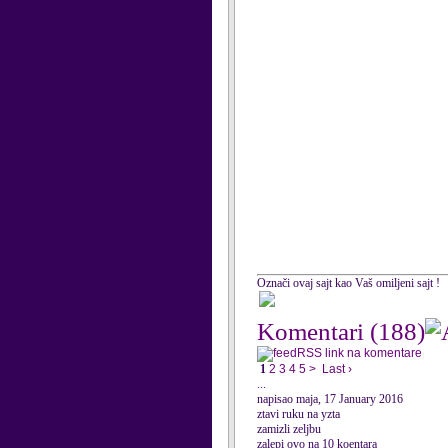
Označi ovaj sajt kao Vaš omiljeni sajt !
Komentari
(188)
RSS link na komentare
1
2
3
4
5
>
Last ›
...
napisao maja, 17 January 2016
ztavi ruku na yzta
zamizli zeljbu
zalepi ovo na 10 koentara