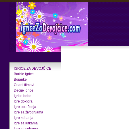
IGRICE ZA DEVOJČICE
Barbie igrice
Bojanke
Crtani filmovi
Dečije igrice
Igrice bebe
Igre doktora
Igre oblačenja
Igre sa životinjama
Igre kuhanja
Igre sa lutkama
Igre sa sobama