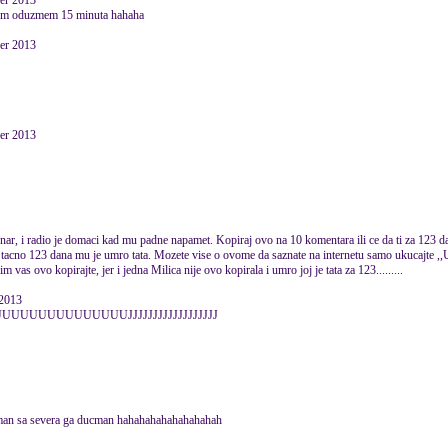
er 2013
 vam oduzmem 15 minuta hahaha
er 2013
er 2013
nar, i radio je domaci kad mu padne napamet. Kopiraj ovo na 10 komentara ili ce da ti za 123 d
a tacno 123 dana mu je umro tata. Mozete vise o ovome da saznate na internetu samo ukucajte ,,U
 vas ovo kopirajte, jer i jedna Milica nije ovo kopirala i umro joj je tata za 123.........
2013
UUUUUUUUUUUUJJJJJJJJJJJJJJJJJJ
ducman sa severa ga ducman hahahahahahahahahah