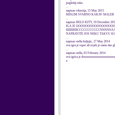
pogledaj ruku
...
napisao viktorija, 15 May 2015
MISLIM SVARNO KAKAV MALER 
...
napisao HELO KITY, 19 December 20
IGA JE OOOOOOOOOOOOOOOOO
IIIIIIIIIIICCCCCCCCCCCNNNN
NAPRAVITE JOS NEKU TAKVU IG
...
napisao stella buljujic, 27 May 2014
ova igra je super ali uvjek je samo das g
...
napisao stella, 03 February 2014
ova igrica je dooooooooooooooooooo
a