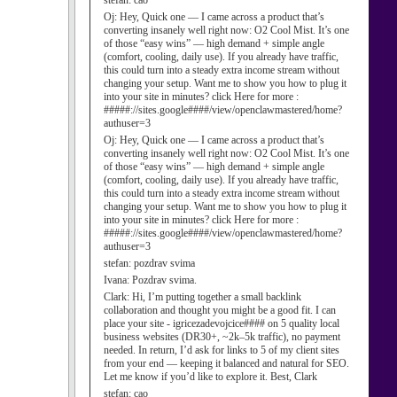
stefan:
cao
Oj:
Hey, Quick one — I came across a product that’s
converting insanely well right now: O2 Cool Mist. It’s one
of those “easy wins” — high demand + simple angle
(comfort, cooling, daily use). If you already have traffic,
this could turn into a steady extra income stream without
changing your setup. Want me to show you how to plug it
into your site in minutes? click Here for more :
#####://sites.google####/view/openclawmastered/home?
authuser=3
Oj:
Hey, Quick one — I came across a product that’s
converting insanely well right now: O2 Cool Mist. It’s one
of those “easy wins” — high demand + simple angle
(comfort, cooling, daily use). If you already have traffic,
this could turn into a steady extra income stream without
changing your setup. Want me to show you how to plug it
into your site in minutes? click Here for more :
#####://sites.google####/view/openclawmastered/home?
authuser=3
stefan:
pozdrav svima
Ivana:
Pozdrav svima.
Clark:
Hi, I’m putting together a small backlink
collaboration and thought you might be a good fit. I can
place your site - igricezadevojcice#### on 5 quality local
business websites (DR30+, ~2k–5k traffic), no payment
needed. In return, I’d ask for links to 5 of my client sites
from your end — keeping it balanced and natural for SEO.
Let me know if you’d like to explore it. Best, Clark
stefan:
cao