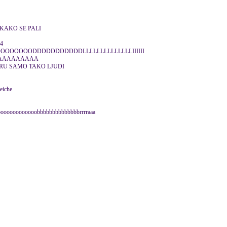
KAKO SE PALI
14
OOOOOOODDDDDDDDDDDLLLLLLLLLLLLLLIIIIII
NAAAAAAAAAA
RU SAMO TAKO LJUDI
leiche
oooooooooooooobbbbbbbbbbbbbbrrrraaa