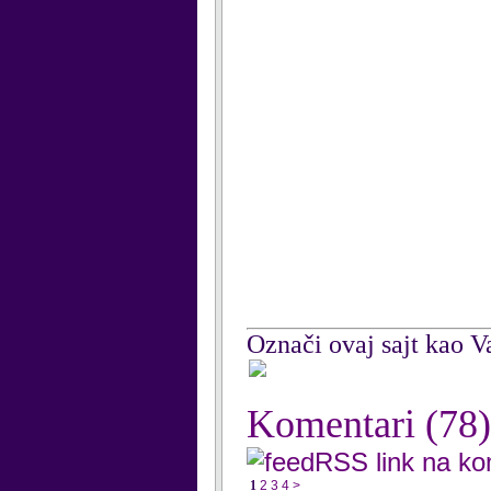
Označi ovaj sajt kao Va
Komentari
(78)
RSS link na k
1
2
3
4
>