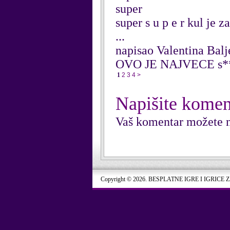
super
super s u p e r kul je z
...
napisao Valentina Bal
OVO JE NAJVECE s**
1
2
3
4
>
Napišite komen
Vaš komentar možete n
Copyright © 2026. BESPLATNE IGRE I IGRICE 