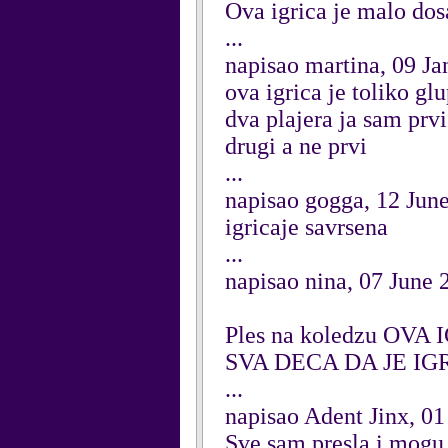
Ova igrica je malo dosa
...
napisao martina, 09 J
ova igrica je toliko g
dva plajera ja sam prvi
drugi a ne prvi
...
napisao gogga, 12 Jun
igricaje savrsena
...
napisao nina, 07 June 
Ples na koledzu OV
SVA DECA DA JE IGR
...
napisao Adent Jinx, 01
Sve sam presla i mogu