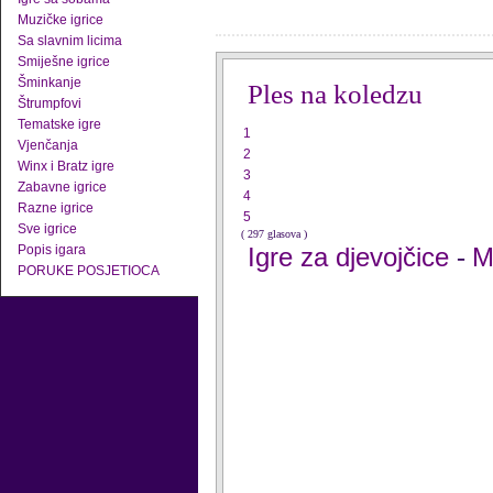
Muzičke igrice
Sa slavnim licima
Smiješne igrice
Šminkanje
Ples na koledzu
Štrumpfovi
Tematske igre
1
Vjenčanja
2
Winx i Bratz igre
3
Zabavne igrice
4
Razne igrice
5
Sve igrice
( 297 glasova )
Popis igara
Igre za djevojčice
M
-
PORUKE POSJETIOCA