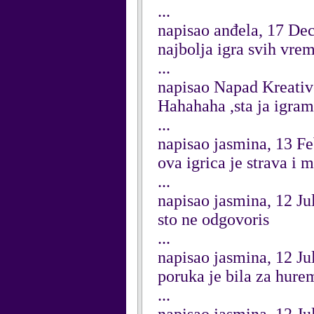
...
napisao anđela, 17 D
najbolja igra svih vre
...
napisao Napad Kreativ
Hahahaha ,sta ja igram 
...
napisao jasmina, 13 F
ova igrica je strava i m
...
napisao jasmina, 12 Ju
sto ne odgovoris
...
napisao jasmina, 12 Ju
poruka je bila za hure
...