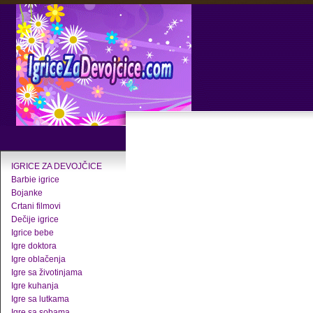
IGRICE ZA DEVOJČICE
Barbie igrice
Bojanke
Crtani filmovi
Dečije igrice
Igrice bebe
Igre doktora
Igre oblačenja
Igre sa životinjama
Igre kuhanja
Igre sa lutkama
Igre sa sobama