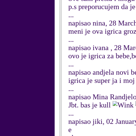
p.s preporucujem da je 
...
napisao nina, 28 Marc
meni je ova igrica groz
...
napisao ivana , 28 Ma
ovo je igrica za bebe,b
...
napisao andjela novi b
igrica je super ja i mo
...
napisao Mina Randjelo
Jbt. bas je kull
...
napisao jiki, 02 Janua
e