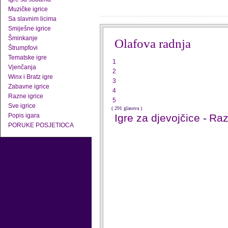
Muzičke igrice
Sa slavnim licima
Smiješne igrice
Šminkanje
Olafova radnja
Štrumpfovi
Tematske igre
1
Vjenčanja
2
Winx i Bratz igre
3
Zabavne igrice
4
Razne igrice
5
Sve igrice
( 291 glasova )
Popis igara
Igre za djevojčice
-
Raz
PORUKE POSJETIOCA