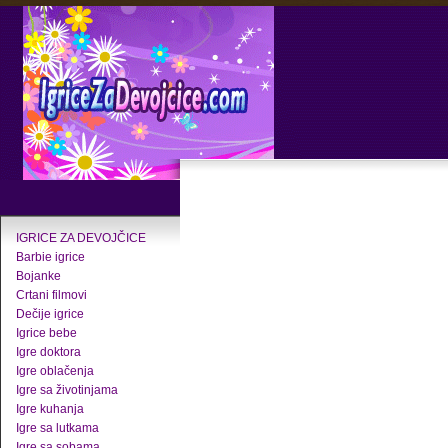
IGRICE ZA DEVOJČICE
Barbie igrice
Bojanke
Crtani filmovi
Dečije igrice
Igrice bebe
Igre doktora
Igre oblačenja
Igre sa životinjama
Igre kuhanja
Igre sa lutkama
Igre sa sobama