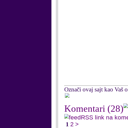
Označi ovaj sajt kao Vaš om
Komentari
(28)
RSS link na kom
1
2
>