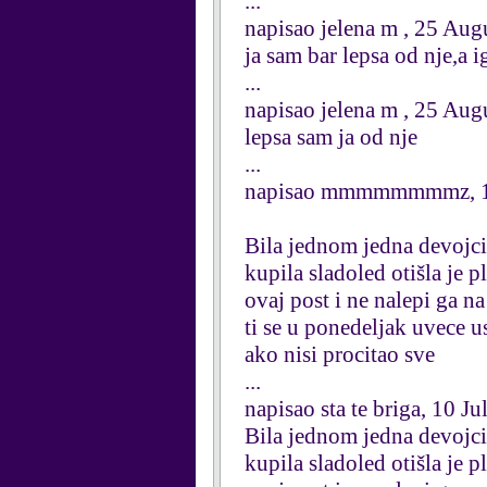
...
napisao jelena m , 25 Aug
ja sam bar lepsa od nje,a ig
...
napisao jelena m , 25 Aug
lepsa sam ja od nje
...
napisao mmmmmmmmz, 18
Bila jednom jedna devojcic
kupila sladoled otišla je 
ovaj post i ne nalepi ga n
ti se u ponedeljak uvece u
ako nisi procitao sve
...
napisao sta te briga, 10 J
Bila jednom jedna devojcic
kupila sladoled otišla je 