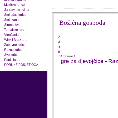
Muzičke igrice
Sa slavnim licima
Smiješne igrice
Šminkanje
Božićna gospođa
Štrumpfovi
Tematske igre
1
Vjenčanja
2
Winx i Bratz igre
3
Zabavne igrice
4
Razne igrice
5
Sve igrice
( 1387 glasova )
Popis igara
Igre za djevojčice
-
Raz
PORUKE POSJETIOCA