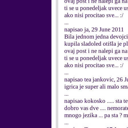
ovaj post i ne nalepi ga n
ti se u ponedeljak uvece u
ako nisi procitao sve... :/
...
napisao ja, 29 June 2011
Bila jednom jedna devojcic
kupila sladoled otišla je 
ovaj post i ne nalepi ga n
ti se u ponedeljak uvece u
ako nisi procitao sve... :/
...
napisao tea jankovic, 26 
igrica je super ali malo sm
...
napisao kokosko ..... sta t
dobro vas dve .... nemorate 
mnogo jezika ... pa sta ? 
...