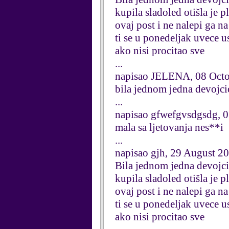
kupila sladoled otišla je 
ovaj post i ne nalepi ga n
ti se u ponedeljak uvece u
ako nisi procitao sve
...
napisao JELENA, 08 Octo
bila jednom jedna devojcica 
...
napisao gfwefgvsdgsdg, 
mala sa ljetovanja nes**i
...
napisao gjh, 29 August 2
Bila jednom jedna devojcic
kupila sladoled otišla je 
ovaj post i ne nalepi ga n
ti se u ponedeljak uvece u
ako nisi procitao sve