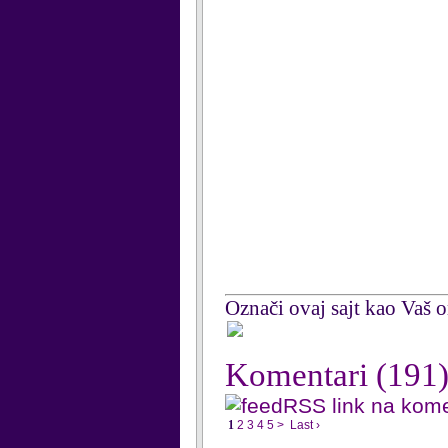
Označi ovaj sajt kao Vaš om
Komentari
(191
RSS link na kom
1
2
3
4
5
>
Last ›
...