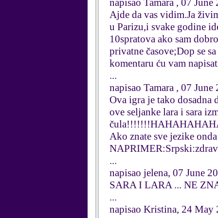
napisao Tamara , 07 June
Ajde da vas vidim.Ja živi
u Parizu,i svake godine i
10spratova ako sam dobro
privatne časove;Dop se sa 
komentaru ću vam napisati
...
napisao Tamara , 07 June
Ova igra je tako dosadna d
ove seljanke lara i sara 
čula!!!!!!!HAHAHAHA
Ako znate sve jezike o
NAPRIMER:Srpski:zdravo 
...
napisao jelena, 07 June 2
SARA I LARA ... NE ZN
...
napisao Kristina, 24 May