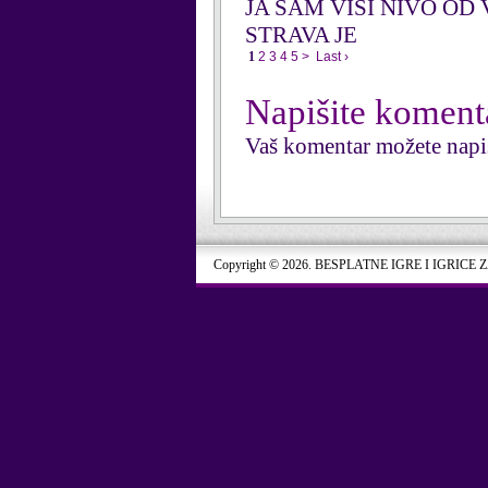
JA SAM VISI NIVO OD 
STRAVA JE
1
2
3
4
5
>
Last ›
Napišite koment
Vaš komentar možete napi
Copyright © 2026. BESPLATNE IGRE I IGRICE 