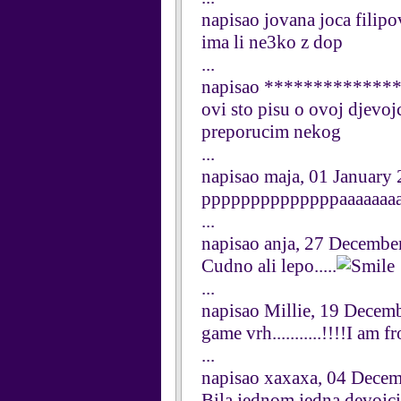
napisao jovana joca filip
ima li ne3ko z dop
...
napisao **************
ovi sto pisu o ovoj djevoj
preporucim nekog
...
napisao maja, 01 January
ppppppppppppppaaaaaaaa
...
napisao anja, 27 Decembe
Cudno ali lepo.....
...
napisao Millie, 19 Decem
game vrh...........!!!!I am from
...
napisao xaxaxa, 04 Dece
Bila jednom jedna devojcic