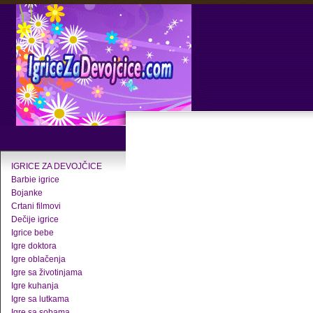
IGRICE ZA DEVOJČICE
Barbie igrice
Bojanke
Crtani filmovi
Dečije igrice
Igrice bebe
Igre doktora
Igre oblačenja
Igre sa životinjama
Igre kuhanja
Igre sa lutkama
Igre sa sobama