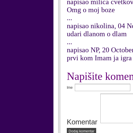
napisao milica cvetko
Omg o moj boze
...
napisao nikolina, 04 
udari dlanom o dlam
...
napisao NP, 20 Octobe
prvi kom Imam ja igra
Napišite komen
Ime
Komentar
Dodaj komentar