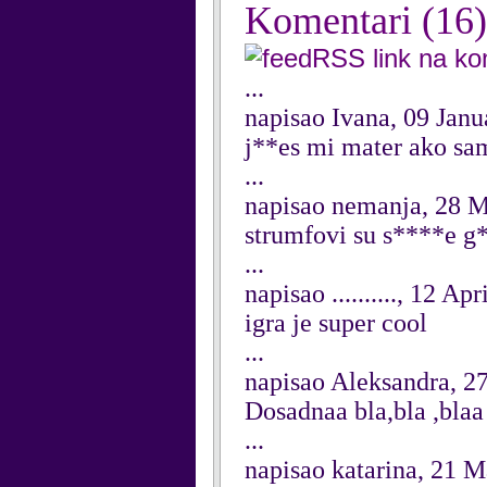
Komentari
(16)
RSS link na k
...
napisao Ivana, 09 Jan
j**es mi mater ako sa
...
napisao nemanja, 28 
strumfovi su s****e g
...
napisao .........., 12 Ap
igra je super cool
...
napisao Aleksandra, 2
Dosadnaa bla,bla ,blaa
...
napisao katarina, 21 