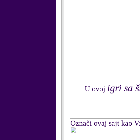
igri sa 
U ovoj
Označi ovaj sajt kao Va