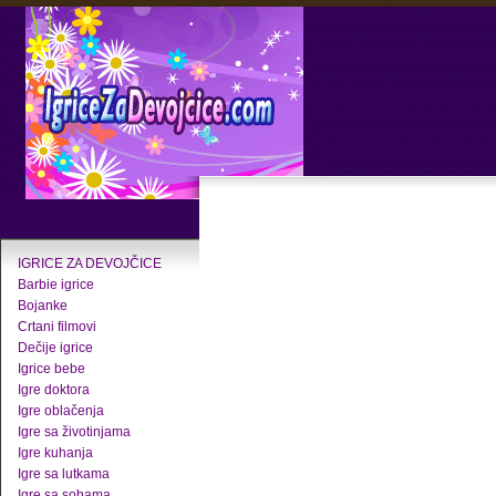
IGRICE ZA DEVOJČICE
Barbie igrice
Bojanke
Crtani filmovi
Dečije igrice
Igrice bebe
Igre doktora
Igre oblačenja
Igre sa životinjama
Igre kuhanja
Igre sa lutkama
Igre sa sobama