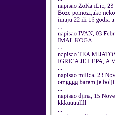
napisao ZoKa iLic, 23
Boze pomozi,ako neko o
imaju 22 ili 16 godia a
...
napisao IVAN, 03 Feb
IMAL KOGA
...
napisao TEA MIJATOV
IGRICA JE LEPA, A 
...
napisao milica, 23 N
omgggg barem je bolji
...
napisao djina, 15 Nov
kkkuuuullll
...