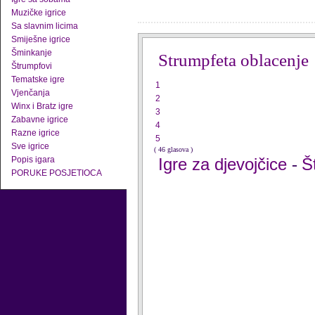
Muzičke igrice
Sa slavnim licima
Smiješne igrice
Šminkanje
Strumpfeta oblacenje
Štrumpfovi
Tematske igre
1
Vjenčanja
2
Winx i Bratz igre
3
Zabavne igrice
4
Razne igrice
5
Sve igrice
( 46 glasova )
Popis igara
Igre za djevojčice
Š
-
PORUKE POSJETIOCA