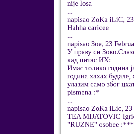
nije losa
...
napisao ZoKa iLiC, 23
Hahha caricee
...
napisao 3oe, 23 Febru
У праву си Зоко.Слазе
кад питас ИХ:
Имас толико година ја
година хахах будале, 
улазим само због цхат
pismena :*
...
napisao ZoKa iLic, 23
TEA MIJATOVIC-Igrica j
"RUZNE" osobee :***
...