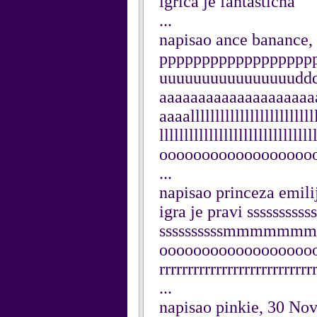
igrica je fantasticna
...
napisao ance banance
pppppppppppppppppp
uuuuuuuuuuuuuuuudd
aaaaaaaaaaaaaaaaaaaa
aaaallllllllllllllllllllllllll
lllllllllllllllllllllllllll
oooooooooooooooooo
...
napisao princeza emil
igra je pravi ssssssssss
ssssssssssmmm
ooooooooooooooooooo
rrrrrrrrrrrrrrrrrrrrrrrrrrrr
...
napisao pinkie, 30 No