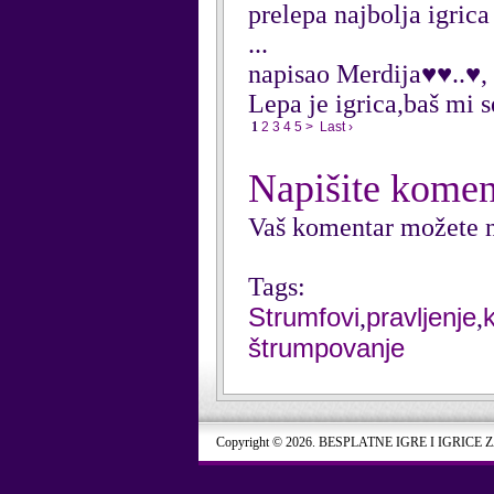
prelepa najbolja igrica
...
napisao Merdija♥♥..♥,
Lepa je igrica,baš mi s
1
2
3
4
5
>
Last ›
Napišite komen
Vaš komentar možete n
Tags:
Strumfovi
pravljenje
,
,
štrumpovanje
Copyright © 2026. BESPLATNE IGRE I IGRICE 