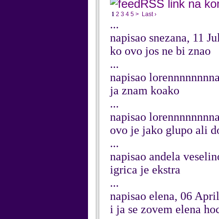
RSS link na k
1
2
3
4
5
>
Last ›
...
napisao snezana, 11 Ju
ko ovo jos ne bi znao
...
napisao lorennnnnnnn
ja znam koako
...
napisao lorennnnnnnn
ovo je jako glupo ali d
...
napisao andela veselin
igrica je ekstra
...
napisao elena, 06 Apri
i ja se zovem elena ho