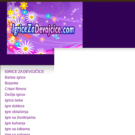
IGRICE ZA DEVOJČICE
Barbie igrice
Bojanke
Crtani filmovi
Dečije igrice
Igrice bebe
Igre doktora
Igre oblačenja
Igre sa životinjama
Igre kuhanja
Igre sa lutkama
Igre sa sobama