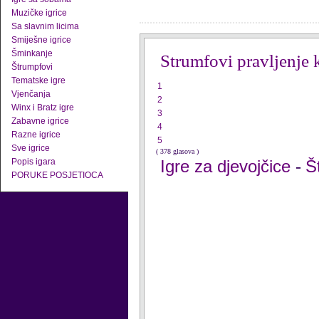
Muzičke igrice
Sa slavnim licima
Smiješne igrice
Šminkanje
Strumfovi pravljenje 
Štrumpfovi
Tematske igre
1
Vjenčanja
2
Winx i Bratz igre
3
Zabavne igrice
4
Razne igrice
5
Sve igrice
( 378 glasova )
Popis igara
Igre za djevojčice
Š
-
PORUKE POSJETIOCA