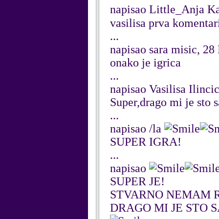
napisao Little_Anja K
vasilisa prva komentar
...
napisao sara misic, 2
onako je igrica
...
napisao Vasilisa Ilinc
Super,drago mi je sto 
...
napisao /la
SUPER IGRA!
...
napisao
SUPER JE!
STVARNO NEMAM R
DRAGO MI JE STO SAM