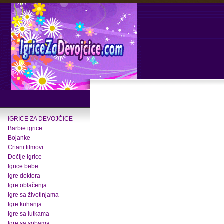
IGRICE ZA DEVOJČICE
Barbie igrice
Bojanke
Crtani filmovi
Dečije igrice
Igrice bebe
Igre doktora
Igre oblačenja
Igre sa životinjama
Igre kuhanja
Igre sa lutkama
Igre sa sobama