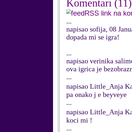
Komentari
(11)
RSS link na k
...
napisao sofija, 08 Jan
dopada mi se igra!
...
napisao verinika salim
ova igrica je bezobraz
...
napisao Little_Anja K
pa onako j e beyveye
...
napisao Little_Anja K
koci mi !
...