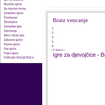
Muzičke igrice
Sa slavnim licima
Smiješne igrice
Šminkanje
Bratz vencanje
Štrumpfovi
Tematske igre
1
Vjenčanja
2
Winx i Bratz igre
3
Zabavne igrice
4
Razne igrice
5
Sve igrice
( 35 glasova )
Popis igara
Igre za djevojčice
B
-
PORUKE POSJETIOCA