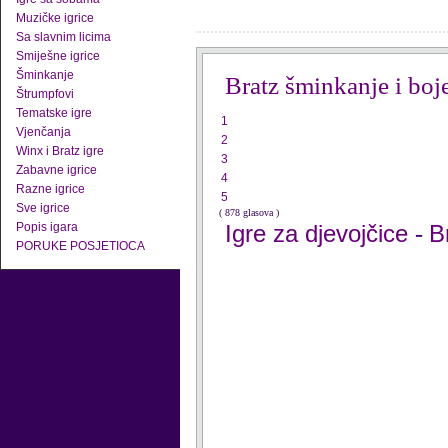
Muzičke igrice
Sa slavnim licima
Smiješne igrice
Šminkanje
Bratz šminkanje i boj
Štrumpfovi
Tematske igre
1
Vjenčanja
2
Winx i Bratz igre
3
Zabavne igrice
4
Razne igrice
5
Sve igrice
( 878 glasova )
Popis igara
Igre za djevojčice
B
-
PORUKE POSJETIOCA