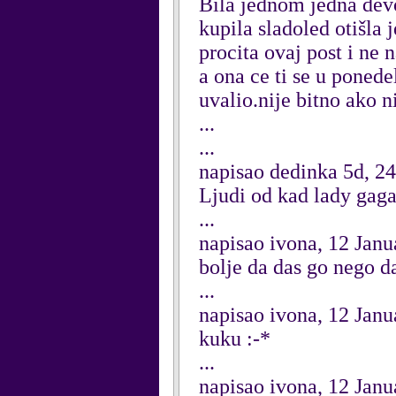
Bila jednom jedna devoj
kupila sladoled otišla 
procita ovaj post i ne 
a ona ce ti se u ponede
uvalio.nije bitno ako ni
...
...
napisao dedinka 5d, 2
Ljudi od kad lady gag
...
napisao ivona, 12 Jan
bolje da das go nego d
...
napisao ivona, 12 Jan
kuku :-*
...
napisao ivona, 12 Jan