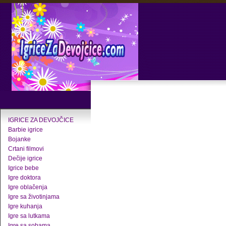
IGRICE ZA DEVOJČICE
Barbie igrice
Bojanke
Crtani filmovi
Dečije igrice
Igrice bebe
Igre doktora
Igre oblačenja
Igre sa životinjama
Igre kuhanja
Igre sa lutkama
Igre sa sobama