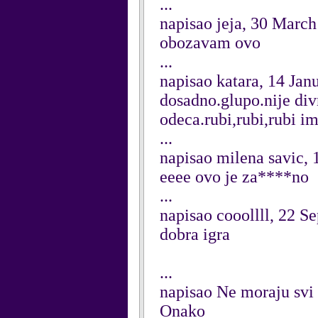
...
napisao jeja, 30 Marc
obozavam ovo
...
napisao katara, 14 Jan
dosadno.glupo.nije divn
odeca.rubi,rubi,rubi i
...
napisao milena savic,
eeee ovo je za****no
...
napisao cooollll, 22 
dobra igra
...
napisao Ne moraju svi 
Onako