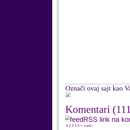
Označi ovaj sajt kao Va
Komentari
(11
RSS link na k
1
2
3
4
5
>
Last ›