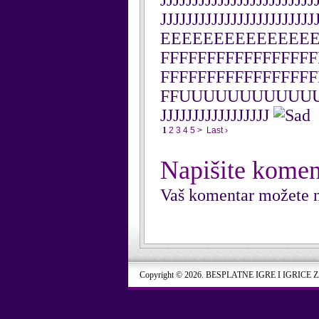
JJJJJJJJJJJJJJJJJJJJJJJJ
JJJJJJJJJJJJJJJJJJJ
EEEEEEEEEEEEEE
FFFFFFFFFFFFFFFFF
FFFFFFFFFFFFFFFFF
FFUUUUUUUUUUUU
JJJJJJJJJJJJJJJJJ
1
2
3
4
5
>
Last ›
Napišite komen
Vaš komentar možete n
Copyright © 2026. BESPLATNE IGRE I IGRICE 