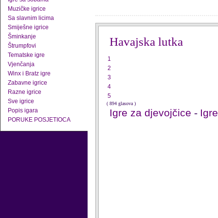
Muzičke igrice
Sa slavnim licima
Smiješne igrice
Šminkanje
Havajska lutka
Štrumpfovi
Tematske igre
1
Vjenčanja
2
Winx i Bratz igre
3
Zabavne igrice
4
Razne igrice
5
Sve igrice
( 894 glasova )
Popis igara
Igre za djevojčice
-
Igr
PORUKE POSJETIOCA