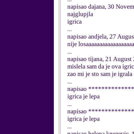
napisao dajana, 30 Nove
najglupjla
igrica
...
napisao andjela, 27 Augu
nije losaaaaaaaaaaaaaaaaa
...
napisao tijana, 21 August
mislela sam da je ova igr
zao mi je sto sam je igrala
...
napisao **************
igrica je lepa
...
napisao **************
igrica je lepa
...
napisao helena knezevic, 