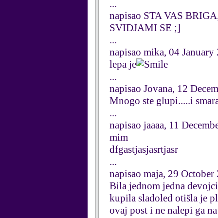
...
napisao STA VAS BRIGA,
SVIDJAMI SE ;]
...
napisao mika, 04 January
lepa je
...
napisao Jovana, 12 Dece
Mnogo ste glupi.....i smar
...
napisao jaaaa, 11 Decemb
mim
dfgastjasjasrtjasr
...
napisao maja, 29 October
Bila jednom jedna devojcic
kupila sladoled otišla je 
ovaj post i ne nalepi ga n