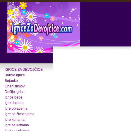
IGRICE ZA DEVOJČICE
Barbie igrice
Bojanke
Crtani filmovi
Dečije igrice
Igrice bebe
Igre doktora
Igre oblačenja
Igre sa životinjama
Igre kuhanja
Igre sa lutkama
Igre sa sobama