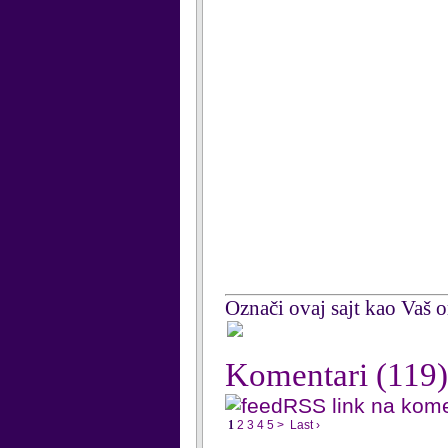
Označi ovaj sajt kao Vaš om
Komentari
(119)
RSS link na kom
1
2
3
4
5
>
Last ›
...