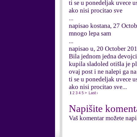
ti se u ponedeljak uvece u
ako nisi procitao sve
...
napisao kostana, 27 Octo
mnogo lepa sam
...
napisao u, 20 October 20
Bila jednom jedna devojcic
kupila sladoled otišla je 
ovaj post i ne nalepi ga n
ti se u ponedeljak uvece u
ako nisi procitao sve...
1
2
3
4
5
>
Last ›
Napišite koment
Vaš komentar možete napi