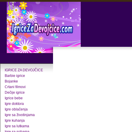
IGRICE ZA DEVOJČICE
Barbie igrice
Bojanke
Crtani filmovi
Dečije igrice
Igrice bebe
Igre doktora
Igre oblačenja
Igre sa životinjama
Igre kuhanja
Igre sa lutkama
Igre sa sobama