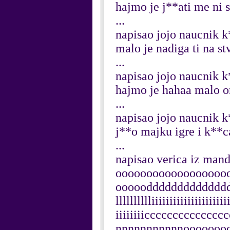
hajmo je j**ati me ni s
...
napisao jojo naucnik k
malo je nadiga ti na st
...
napisao jojo naucnik k
hajmo je hahaa malo 
...
napisao jojo naucnik k
j**o majku igre i k**c
...
napisao verica iz mand
oooooooooooooooooo
ooooodddddddddddddddddd
lllllllllliiiiiiiiiiiiiiiiiiiii
iiiiiiiiccccccccccccc
nnnnnnnnnnnooooooo