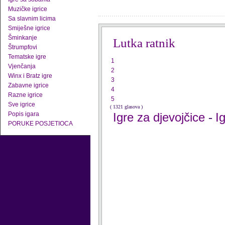
Muzičke igrice
Sa slavnim licima
Smiješne igrice
Šminkanje
Lutka ratnik
Štrumpfovi
Tematske igre
1
Vjenčanja
2
Winx i Bratz igre
3
Zabavne igrice
4
Razne igrice
5
Sve igrice
( 1321 glasova )
Popis igara
Igre za djevojčice
I
-
PORUKE POSJETIOCA