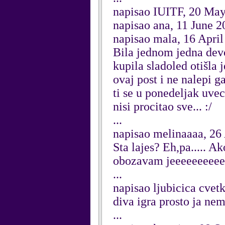
napisao IUITF, 20 Ma
napisao ana, 11 June 2
napisao mala, 16 Apri
Bila jednom jedna devoj
kupila sladoled otišla 
ovaj post i ne nalepi g
ti se u ponedeljak uvec
nisi procitao sve... :/
...
napisao melinaaaa, 26
Sta lajes? Eh,pa..... 
obozavam jeeeeeeeeee
...
napisao ljubicica cvet
diva igra prosto ja ne
...