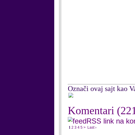
Označi ovaj sajt kao Va
Komentari
(22
RSS link na k
1
2
3
4
5
>
Last ›
...