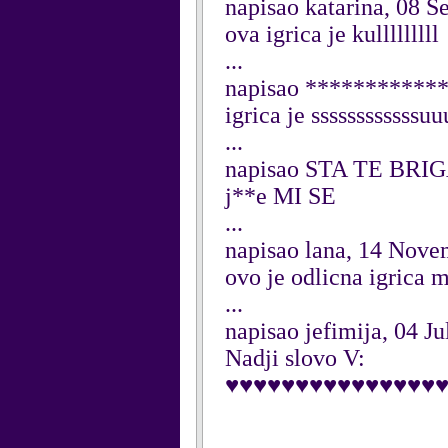
napisao katarina, 08 
ova igrica je kulllllllll
...
napisao ************
igrica je ssssssssssssu
...
napisao STA TE BRIG
j**e MI SE
...
napisao lana, 14 Nov
ovo je odlicna igrica m
...
napisao jefimija, 04 J
Nadji slovo V:
♥♥♥♥♥♥♥♥♥♥♥♥♥♥♥♥