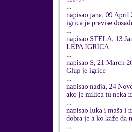
1
2
3
4
5
>
...
napisao jana, 09 April
igrica je previse dosad
...
napisao STELA, 13 Ja
LEPA IGRICA
...
napisao S, 21 March 2
Glup je igrice
...
napisao nadja, 24 No
ako je milica tu neka 
...
napisao luka i maša i 
dobra je a ko kaže da n
...