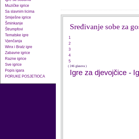
Muzičke igrice
Sa slavnim licima
Smiješne igrice
Šminkanje
Sređivanje sobe za go
Štrumpfovi
Tematske igre
1
Vjenčanja
2
Winx i Bratz igre
3
Zabavne igrice
4
Razne igrice
5
Sve igrice
( 246 glasova )
Popis igara
Igre za djevojčice
I
-
PORUKE POSJETIOCA