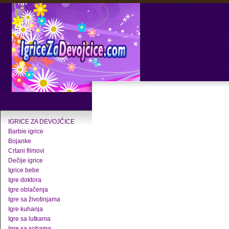
IGRICE ZA DEVOJČICE
Barbie igrice
Bojanke
Crtani filmovi
Dečije igrice
Igrice bebe
Igre doktora
Igre oblačenja
Igre sa životinjama
Igre kuhanja
Igre sa lutkama
Igre sa sobama