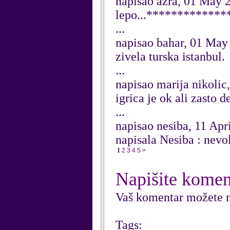
napisao azra, 01 May 
lepo...************
...
napisao bahar, 01 May
zivela turska istanbul.
...
napisao marija nikolic
igrica je ok ali zasto 
...
napisao nesiba, 11 Apr
napisala Nesiba : ne
1
2
3
4
5
>
Napišite komen
Vaš komentar možete n
Tags: