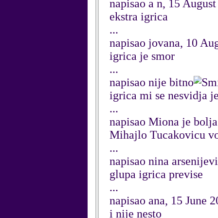
napisao a n, 15 August
ekstra igrica
...
napisao jovana, 10 Au
igrica je smor
...
napisao nije bitno
igrica mi se nesvidja j
...
napisao Miona je bolja
Mihajlo Tucakovicu vol
...
napisao nina arsenijev
glupa igrica previse
...
napisao ana, 15 June 
i nije nesto