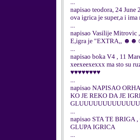
...
napisao teodora, 24 June
ova igrica je super,a i im
...
napisao Vasilije Mitrovic 
E,igra je "EXTRA,, ☻
...
napisao boka V4 , 11 Mar
xeexeexexxx ma sto su ruz
♥♥♥♥♥♥♥♥
...
napisao NAPISAO ORHA
KO JE REKO DA JE IG
GLUUUUUUUUUUUUU
...
napisao STA TE BRIGA ,
GLUPA IGRICA
...