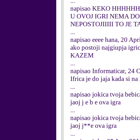
...
napisao KEKO HHHHHHH
U OVOJ IGRI NEMA DO
NEPOSTOJIIIII TO JE
...
napisao eeee hana, 20 Apr
ako postoji najgiupja 
KAZEM
...
napisao Informaticar, 24 
Ifrica je do jaja kada si na
...
napisao jokica tvoja bebi
jaoj j e b e ova igra
...
napisao jokica tvoja bebi
jaoj j**e ova igra
...