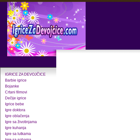
IGRICE ZA DEVOJČICE
Barbie igrice
Bojanke
Crtani filmovi
Dečije igrice
Igrice bebe
Igre doktora
Igre oblačenja
Igre sa životinjama
Igre kuhanja
Igre sa lutkama
Igre sa sobama