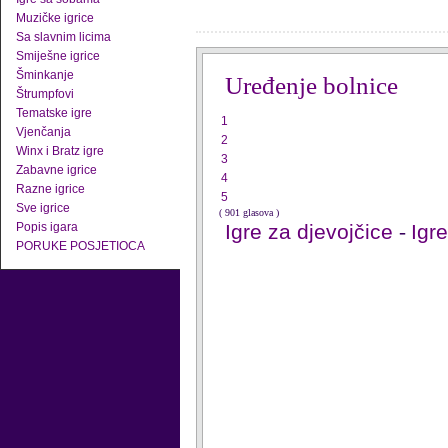
Muzičke igrice
Sa slavnim licima
Smiješne igrice
Šminkanje
Uređenje bolnice
Štrumpfovi
Tematske igre
1
Vjenčanja
2
Winx i Bratz igre
3
Zabavne igrice
4
Razne igrice
5
Sve igrice
( 901 glasova )
Popis igara
Igre za djevojčice
-
Igr
PORUKE POSJETIOCA