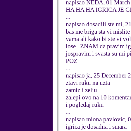
napisao NEDA, 01 March
HA HA HA IGRICA JE 
...
napisao dosadili ste mi, 
bas me briga sta vi mislite
vama ali kako bi ste vi vo
lose...ZNAM da pravim igr
jospravim i svasta su mi p
POZ
...
napisao ja, 25 December 
ztavi ruku na uzta
zamizli zelju
zalepi ovo na 10 komenta
i pogledaj ruku
...
napisao miona pavlovic,
igrica je dosadna i smara