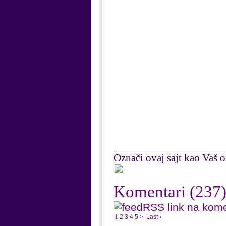
Označi ovaj sajt kao Vaš om
Komentari
(237
RSS link na kom
1
2
3
4
5
>
Last ›