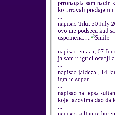
prronaqsla sam nacin 
ko prrovali predajem 
...
napisao Tiki, 30 July 
ovo me podseca kad sam
uspomena.....
...
napisao emaaa, 07 Jun
ja sam u igrici osvojil
...
napisao jaldeza , 14 J
igra je super ,
...
napisao najlepsa sulta
koje lazovima dao da 
...
napisao sultanija hure