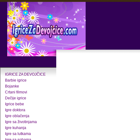
IGRICE ZA DEVOJČICE
Barbie igrice
Bojanke
Crtani filmovi
Dečije igrice
Igrice bebe
Igre doktora
Igre oblačenja
Igre sa životinjama
Igre kuhanja
Igre sa lutkama
Igre sa sobama