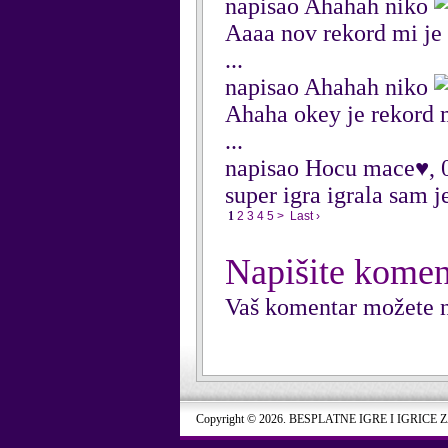
napisao Ahahah niko
Aaaa nov rekord mi j
...
napisao Ahahah niko
Ahaha okey je rekord 
...
napisao Hocu mace♥, 
super igra igrala sam j
1
2
3
4
5
>
Last ›
Napišite komen
Vaš komentar možete n
Copyright © 2026. BESPLATNE IGRE I IGRICE 