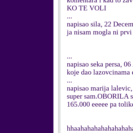
komentara i kad to za
KO TE VOLI
...
napisao sila, 22 Dece
ja nisam mogla ni prvi
...
napisao seka persa, 06
koje dao lazovcinama 
...
napisao marija lalevic
super sam.OBORILA s
165.000 eeeee pa tolik
hhaahahahahahahahaha