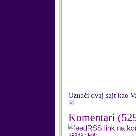
Označi ovaj sajt kao Va
Komentari
(52
RSS link na k
1
2
3
4
5
>
Last ›