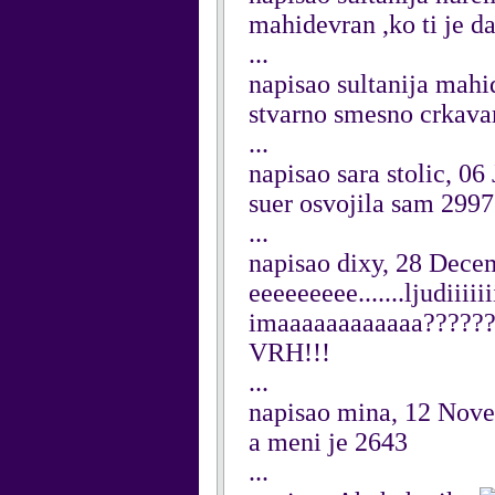
mahidevran ,ko ti je d
...
napisao sultanija mahi
stvarno smesno crkav
...
napisao sara stolic, 06
suer osvojila sam 2997
...
napisao dixy, 28 Dece
eeeeeeeee.......ljudiii
imaaaaaaaaaaaa?????????
VRH!!!
...
napisao mina, 12 Nov
a meni je 2643
...