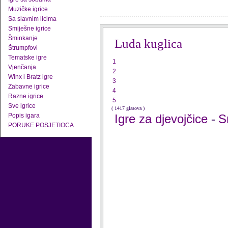
Muzičke igrice
Sa slavnim licima
Smiješne igrice
Šminkanje
Luda kuglica
Štrumpfovi
Tematske igre
1
Vjenčanja
2
Winx i Bratz igre
3
Zabavne igrice
4
Razne igrice
5
Sve igrice
( 1417 glasova )
Popis igara
Igre za djevojčice
S
-
PORUKE POSJETIOCA