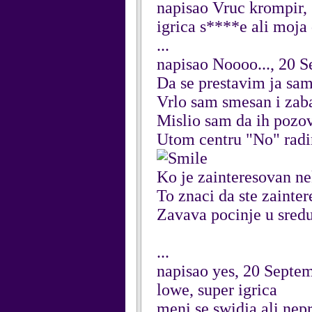
napisao Vruc krompir,
igrica s****e ali moja 
...
napisao Noooo..., 20 
Da se prestavim ja sa
Vrlo sam smesan i zabav
Mislio sam da ih pozo
Utom centru "No" rad
Ko je zainteresovan ne
To znaci da ste zainter
Zavava pocinje u sredu
...
napisao yes, 20 Septe
lowe, super igrica
meni se swidja ali nep