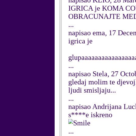
napisao KLIO, 28 Mar
IGRICA je KOMA CO
OBRACUNAJTE ME
...
napisao ema, 17 Dece
igrica je
glupaaaaaaaaaaaaaaaa
...
napisao Stela, 27 Octo
gledaj molim te djevoj
ljudi smisljaju...
...
napisao Andrijana Luc
s****e iskreno
...