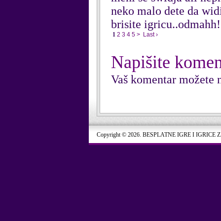
neko malo dete da widii
brisite igricu..odmahh!
1
2
3
4
5
>
Last ›
Napišite komen
Vaš komentar možete n
Copyright © 2026. BESPLATNE IGRE I IGRICE 