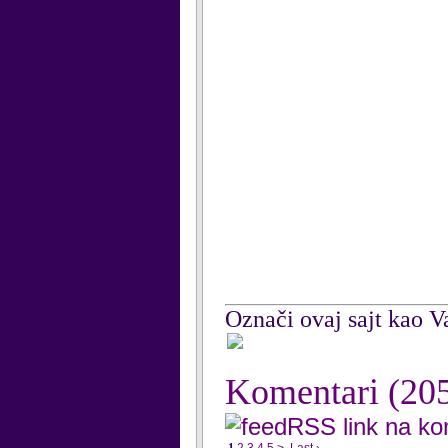
Označi ovaj sajt kao Va
Komentari
(20
RSS link na k