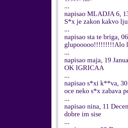
1
2
3
4
5
>
Last ›
...
napisao MLADJA 6, 13
S*x je zakon kakvo l
...
napisao sta te briga, 
glupooooo!!!!!!!!!Alo l
...
napisao maja, 19 Janu
OK IGRICAA
...
napisao s*xi k**va, 3
oce neko s*x zabava po
...
napisao nina, 11 Dece
dobre im sise
...