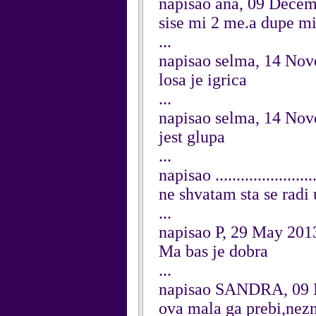
napisao ana, 09 Dece
sise mi 2 me.a dupe mi
...
napisao selma, 14 No
losa je igrica
...
napisao selma, 14 No
jest glupa
...
napisao ....................
ne shvatam sta se radi u
...
napisao P, 29 May 201
Ma bas je dobra
...
napisao SANDRA, 09
ova mala ga prebi,nezn