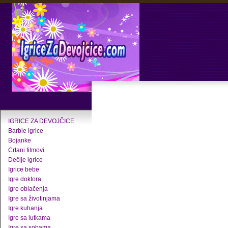
IGRICE ZA DEVOJČICE
Barbie igrice
Bojanke
Crtani filmovi
Dečije igrice
Igrice bebe
Igre doktora
Igre oblačenja
Igre sa životinjama
Igre kuhanja
Igre sa lutkama
Igre sa sobama