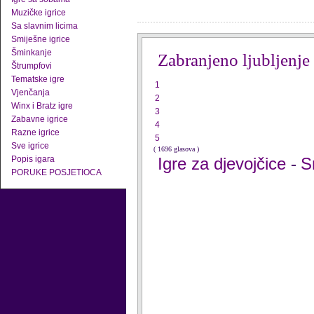
Muzičke igrice
Sa slavnim licima
Smiješne igrice
Šminkanje
Zabranjeno ljubljenje
Štrumpfovi
Tematske igre
1
Vjenčanja
2
Winx i Bratz igre
3
Zabavne igrice
4
Razne igrice
5
Sve igrice
( 1696 glasova )
Popis igara
Igre za djevojčice
S
-
PORUKE POSJETIOCA