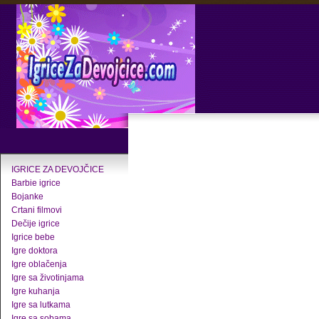
IGRICE ZA DEVOJČICE
Barbie igrice
Bojanke
Crtani filmovi
Dečije igrice
Igrice bebe
Igre doktora
Igre oblačenja
Igre sa životinjama
Igre kuhanja
Igre sa lutkama
Igre sa sobama