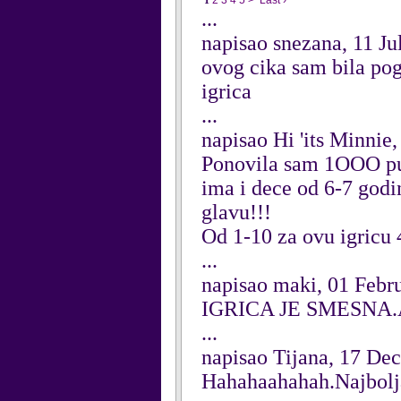
1
2
3
4
5
>
Last ›
...
napisao snezana, 11 Ju
ovog cika sam bila pog
igrica
...
napisao Hi 'its Minnie
Ponovila sam 1OOO puta
ima i dece od 6-7 godin
glavu!!!
Od 1-10 za ovu igricu
...
napisao maki, 01 Febr
IGRICA JE SMESNA.
...
napisao Tijana, 17 De
Hahahaahahah.Najbolja