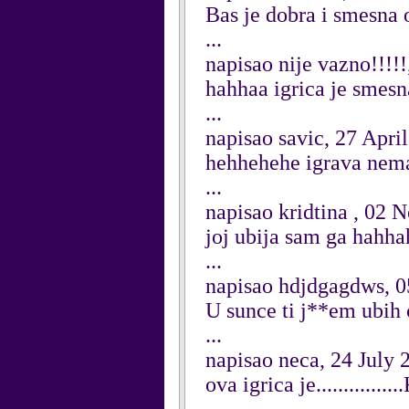
Bas je dobra i smesna 
...
napisao nije vazno!!!!
hahhaa igrica je smesn
...
napisao savic, 27 Apri
hehhehehe igrava nema
...
napisao kridtina , 02
joj ubija sam ga hah
...
napisao hdjdgagdws, 0
U sunce ti j**em ubih 
...
napisao neca, 24 July 
ova igrica je..............