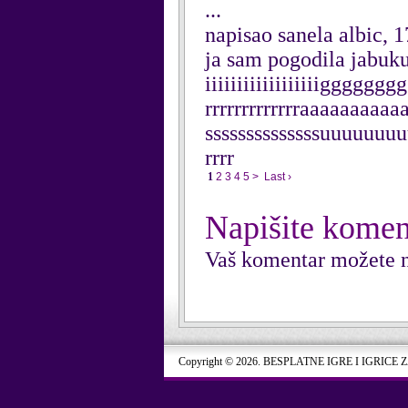
...
napisao sanela albic, 
ja sam pogodila jabuku 
iiiiiiiiiiiiiiiiiigggg
rrrrrrrrrrrrraaaaaaaaa
ssssssssssssssuuuuuuu
rrrr
1
2
3
4
5
>
Last ›
Napišite komen
Vaš komentar možete n
Copyright © 2026. BESPLATNE IGRE I IGRICE 