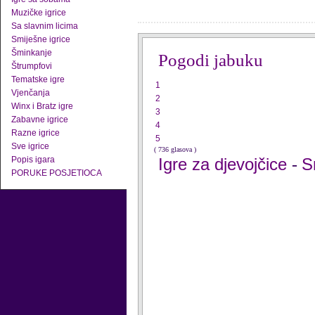
Muzičke igrice
Sa slavnim licima
Smiješne igrice
Šminkanje
Pogodi jabuku
Štrumpfovi
Tematske igre
1
Vjenčanja
2
Winx i Bratz igre
3
Zabavne igrice
4
Razne igrice
5
Sve igrice
( 736 glasova )
Popis igara
Igre za djevojčice
S
-
PORUKE POSJETIOCA