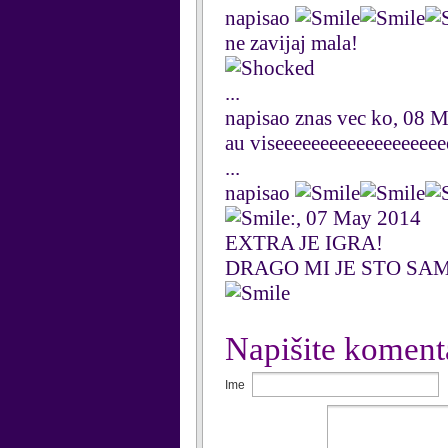
napisao
ne zavijaj mala!
...
napisao znas vec ko, 08 
au viseeeeeeeeeeeeeeeeeee
...
napisao
:, 07 May 2014
EXTRA JE IGRA!
DRAGO MI JE STO SAM
Napišite koment
Ime