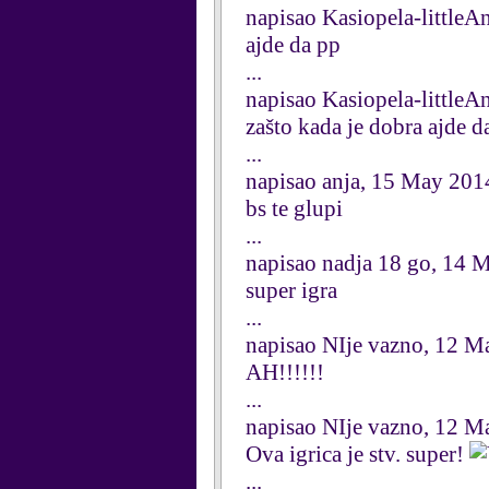
napisao Kasiopela-little
ajde da pp
...
napisao Kasiopela-little
zašto kada je dobra ajde 
...
napisao anja, 15 May 201
bs te glupi
...
napisao nadja 18 go, 14 
super igra
...
napisao NIje vazno, 12 M
AH!!!!!!
...
napisao NIje vazno, 12 M
Ova igrica je stv. super!
...