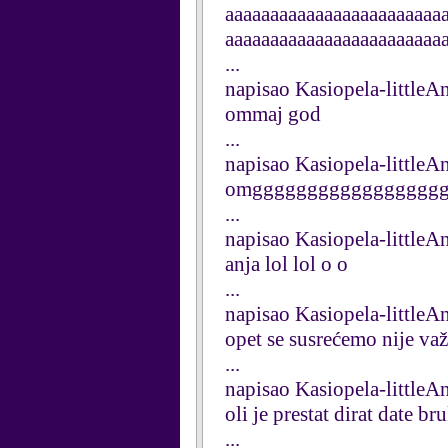
aaaaaaaaaaaaaaaaaaaaaaaa
aaaaaaaaaaaaaaaaaaaaaaaa
...
napisao Kasiopela-little
ommaj god
...
napisao Kasiopela-little
omgggggggggggggggggg
...
napisao Kasiopela-little
anja lol lol o o
...
napisao Kasiopela-little
opet se susrećemo nije važ
...
napisao Kasiopela-little
oli je prestat dirat date br
...