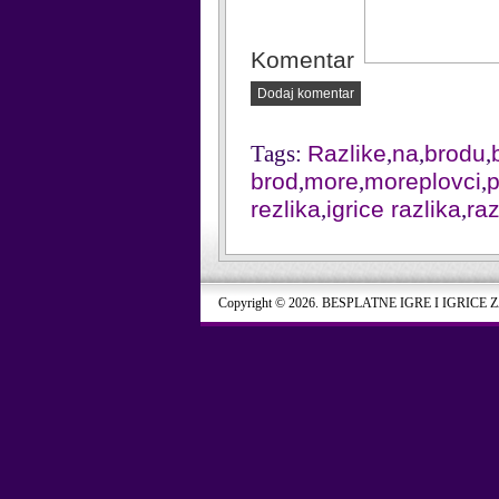
Komentar
Dodaj komentar
Tags:
Razlike
,
na
,
brodu
,
brod
,
more
,
moreplovci
,
p
rezlika
,
igrice razlika
,
raz
Copyright © 2026. BESPLATNE IGRE I IGRICE 