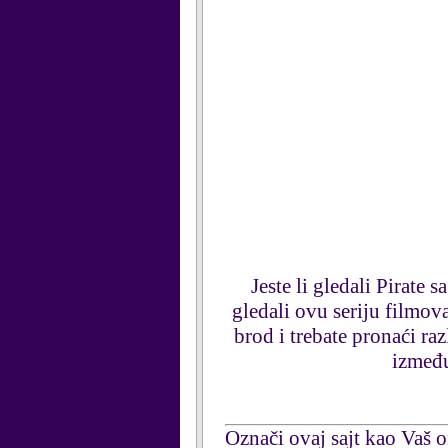
Jeste li gledali Pirate 
gledali ovu seriju filmova
brod i trebate pronaći raz
između
Označi ovaj sajt kao Vaš om