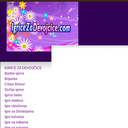
IGRICE ZA DEVOJČICE
Barbie igrice
Bojanke
Crtani filmovi
Dečije igrice
Igrice bebe
Igre doktora
Igre oblačenja
Igre sa životinjama
Igre kuhanja
Igre sa lutkama
Igre sa sobama