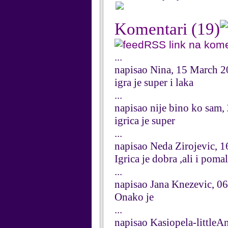
Komentari
(19)
RSS link na kom
...
napisao Nina, 15 March 
igra je super i laka
...
napisao nije bino ko sam
igrica je super
...
napisao Neda Zirojevic, 1
Igrica je dobra ,ali i pomal
...
napisao Jana Knezevic, 0
Onako je
...
napisao Kasiopela-little