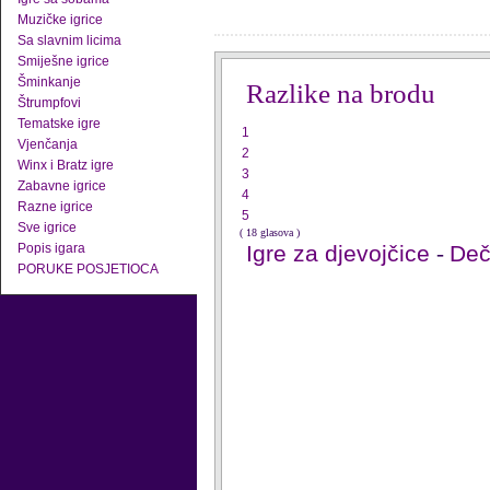
Muzičke igrice
Sa slavnim licima
Smiješne igrice
Šminkanje
Razlike na brodu
Štrumpfovi
Tematske igre
1
Vjenčanja
2
Winx i Bratz igre
3
Zabavne igrice
4
Razne igrice
5
Sve igrice
( 18 glasova )
Popis igara
Igre za djevojčice
-
Deči
PORUKE POSJETIOCA