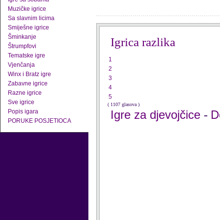
Muzičke igrice
Sa slavnim licima
Smiješne igrice
Šminkanje
Igrica razlika
Štrumpfovi
Tematske igre
1
Vjenčanja
2
Winx i Bratz igre
3
Zabavne igrice
4
Razne igrice
5
Sve igrice
( 1107 glasova )
Popis igara
Igre za djevojčice
D
-
PORUKE POSJETIOCA