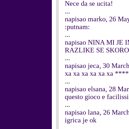
Nece da se ucita!
...
napisao marko, 26 Ma
:putnam:
...
napisao NINA MI JE I
RAZLIKE SE SKORO
...
napisao jeca, 30 Marc
xa xa xa xa xa xa ***
...
napisao elsana, 28 Ma
questo gioco e facilis
...
napisao lana, 26 Marc
igrica je ok
...