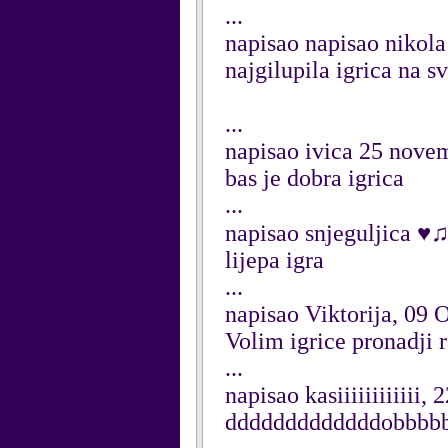
...
napisao napisao nikol
najgilupila igrica na s
...
napisao ivica 25 nov
bas je dobra igrica
...
napisao snjeguljica 
lijepa igra
...
napisao Viktorija, 09 
Volim igrice pronadji 
...
napisao kasiiiiiiiiiiii,
dddddddddddddobbbbbb