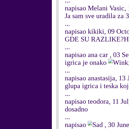
...
napisao Melani Vasic,
Ja sam sve uradila za 3
...
napisao kikiki, 09 Oct
GDE SU RAZLIKE?Hej 
...
napisao ana car , 03 
igrica je onako
...
napisao anastasija, 13
glupa igrica i teska k
...
napisao teodora, 11 Ju
dosadno
...
napisao
, 30 Jun