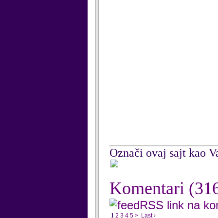
Označi ovaj sajt kao Va
Komentari
(31
RSS link na k
1
2
3
4
5
>
Last ›