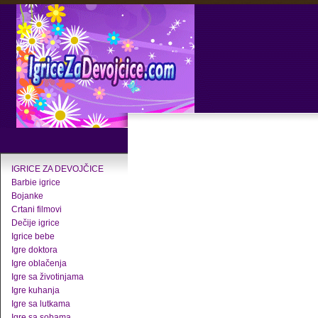
IGRICE ZA DEVOJČICE
Barbie igrice
Bojanke
Crtani filmovi
Dečije igrice
Igrice bebe
Igre doktora
Igre oblačenja
Igre sa životinjama
Igre kuhanja
Igre sa lutkama
Igre sa sobama