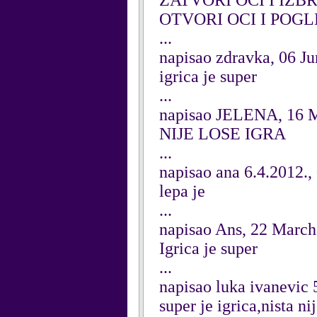
ZATVORI OCI I IZB
OTVORI OCI I POG
...
napisao zdravka, 06 J
igrica je super
...
napisao JELENA, 16 
NIJE LOSE IGRA
...
napisao ana 6.4.2012.,
lepa je
...
napisao Ans, 22 March
Igrica je super
...
napisao luka ivanevic
super je igrica,nista