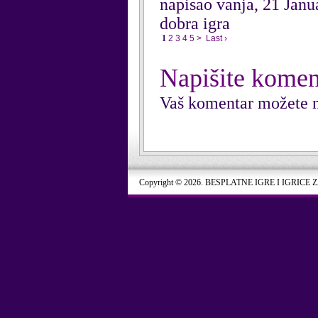
napisao vanja, 21 Janu
dobra igra
1
2
3
4
5
>
Last ›
Napišite komen
Vaš komentar možete n
Copyright © 2026. BESPLATNE IGRE I IGRICE 