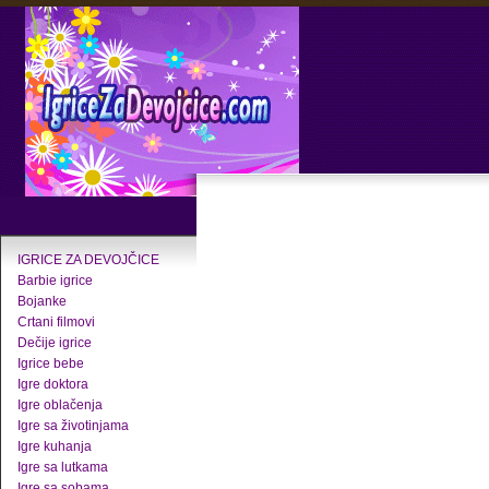
IGRICE ZA DEVOJČICE
Barbie igrice
Bojanke
Crtani filmovi
Dečije igrice
Igrice bebe
Igre doktora
Igre oblačenja
Igre sa životinjama
Igre kuhanja
Igre sa lutkama
Igre sa sobama