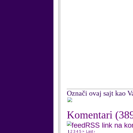
Označi ovaj sajt kao Va
Komentari
(38
RSS link na k
1
2
3
4
5
>
Last ›