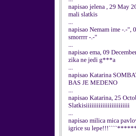
napisao jelena , 29 May 
mali slatkis
...
napisao Nemam ime -.-'', 
smorrrr -.-''
...
napisao ema, 09 Decembe
zika ne jedi g***a
...
napisao Katarina SOMBAT
BAS JE MEDENO
...
napisao Katarina, 25 Oct
Slatkisiiiiiiiiiiiiiiiiiiiiiiii
...
napisao milica mica pavlo
igrice su lepe!!!````***
...