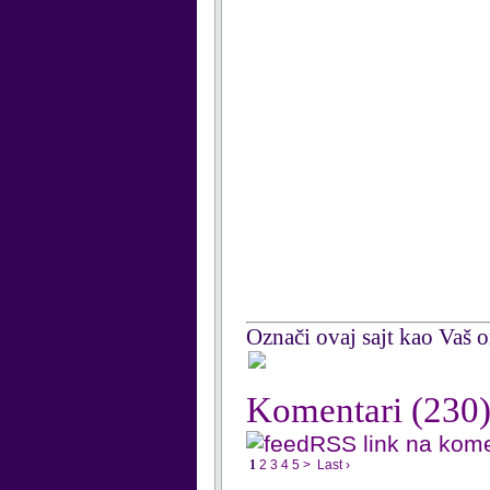
Označi ovaj sajt kao Vaš om
Komentari
(230
RSS link na kom
1
2
3
4
5
>
Last ›
...