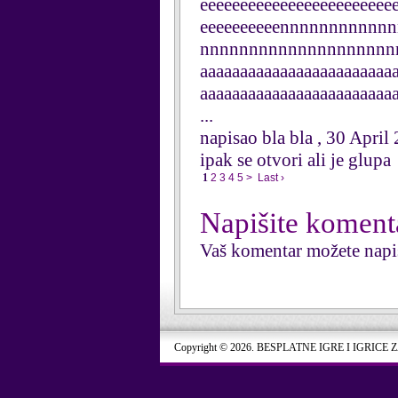
eeeeeeeeeeeeeeeeeeeeeeee
eeeeeeeeeennnnnnnnnn
nnnnnnnnnnnnnnnnnnnnn
aaaaaaaaaaaaaaaaaaaaaaaa
aaaaaaaaaaaaaaaaaaaaaaaa
...
napisao bla bla , 30 April
ipak se otvori ali je glupa
1
2
3
4
5
>
Last ›
Napišite koment
Vaš komentar možete napi
Copyright © 2026. BESPLATNE IGRE I IGRICE 