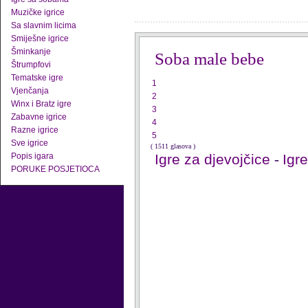
Muzičke igrice
Sa slavnim licima
Smiješne igrice
Šminkanje
Soba male bebe
Štrumpfovi
Tematske igre
1
Vjenčanja
2
Winx i Bratz igre
3
Zabavne igrice
4
Razne igrice
5
Sve igrice
( 1511 glasova )
Popis igara
Igre za djevojčice
-
Igr
PORUKE POSJETIOCA