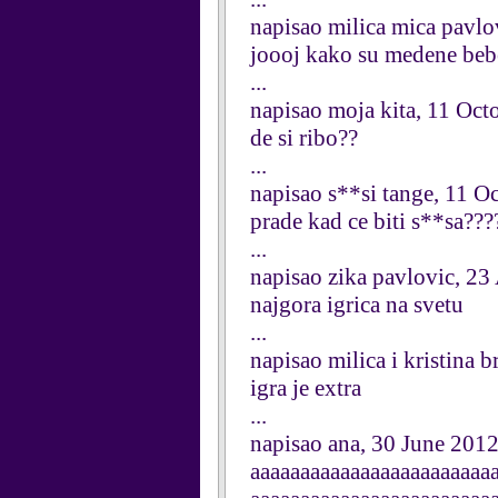
napisao milica mica pavlo
joooj kako su medene beb
...
napisao moja kita, 11 Oct
de si ribo??
...
napisao s**si tange, 11 O
prade kad ce biti s**sa???
...
napisao zika pavlovic, 2
najgora igrica na svetu
...
napisao milica i kristina
igra je extra
...
napisao ana, 30 June 201
aaaaaaaaaaaaaaaaaaaaaaaa