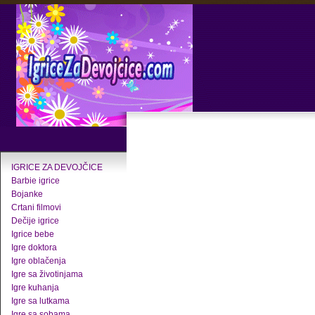
IGRICE ZA DEVOJČICE
Barbie igrice
Bojanke
Crtani filmovi
Dečije igrice
Igrice bebe
Igre doktora
Igre oblačenja
Igre sa životinjama
Igre kuhanja
Igre sa lutkama
Igre sa sobama