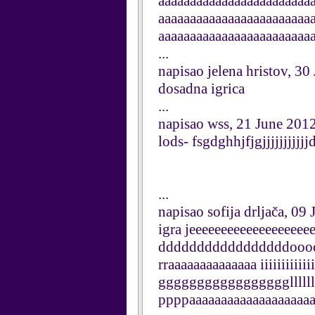
aaaaaaaaaaaaaaaaaaaaaaaa
aaaaaaaaaaaaaaaaaaaaaaaa
aaaaaaaaaaaaaaaaaaaaaaaa
...
napisao jelena hristov, 3
dosadna igrica
...
napisao wss, 21 June 201
lods- fsgdghhjfjgjjjjjjjjjjj
...
napisao sofija drljača, 09
igra jeeeeeeeeeeeeeeeeeee
dddddddddddddddddooooo
rraaaaaaaaaaaaaa iiiiiiiiiiiii
ggggggggggggggggglllll
ppppaaaaaaaaaaaaaaaaaaaa