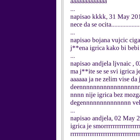
aaaaaaaaaaaaa
...
napisao kkkk, 31 May 20
nece da se ocita.................
...
napisao bojana vujcic ci
j**ena igrica kako bi bebi s
...
napisao andjela ljvnaic ,
ma j**ite se se svi igric
aaaaaa ja ne zelim vise da
deennnnnnnnnnnnnnnnn
nnnn nije igrica bez mozga 
degennnnnnnnnnnnnn velik
...
napisao andjela, 02 May 
igrica je smorrrrrrrrrrrrrrrrr
rrrrrrrrrrrrrrrrrrrrrrrrrrrrr