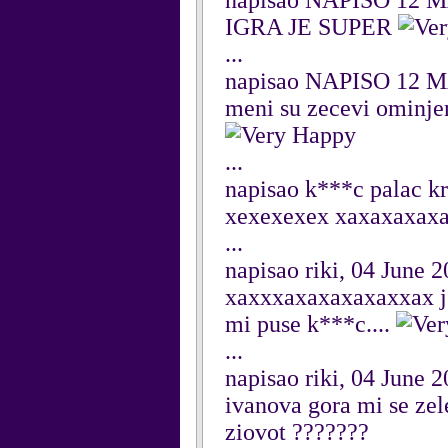
napisao NAPISO 12 MA
IGRA JE SUPER
...
napisao NAPISO 12 MA
meni su zecevi ominjen
...
napisao k***c palac kr
xexexexex xaxaxaxaxa
...
napisao riki, 04 June 
xaxxxaxaxaxaxaxxax j*
mi puse k***c....
...
napisao riki, 04 June 
ivanova gora mi se zel
ziovot ???????