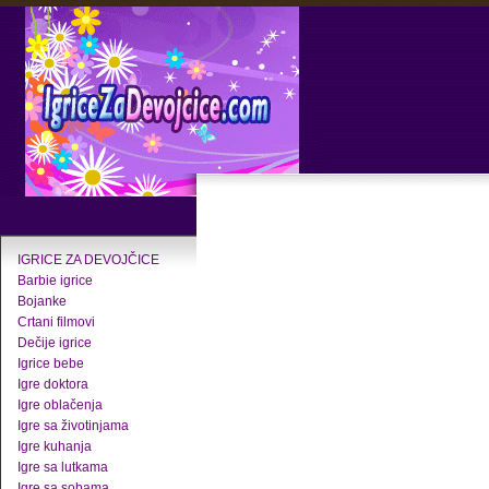
IGRICE ZA DEVOJČICE
Barbie igrice
Bojanke
Crtani filmovi
Dečije igrice
Igrice bebe
Igre doktora
Igre oblačenja
Igre sa životinjama
Igre kuhanja
Igre sa lutkama
Igre sa sobama