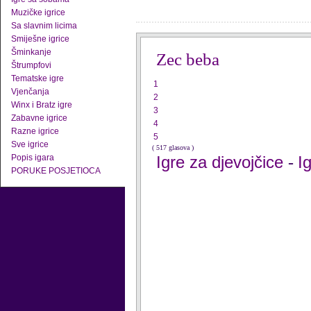
Muzičke igrice
Sa slavnim licima
Smiješne igrice
Šminkanje
Zec beba
Štrumpfovi
Tematske igre
1
Vjenčanja
2
Winx i Bratz igre
3
Zabavne igrice
4
Razne igrice
5
Sve igrice
( 517 glasova )
Popis igara
Igre za djevojčice
I
-
PORUKE POSJETIOCA