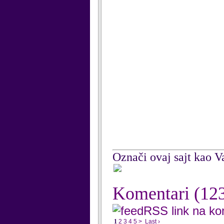
Označi ovaj sajt kao Va
Komentari
(12
RSS link na k
1
2
3
4
5
>
Last ›