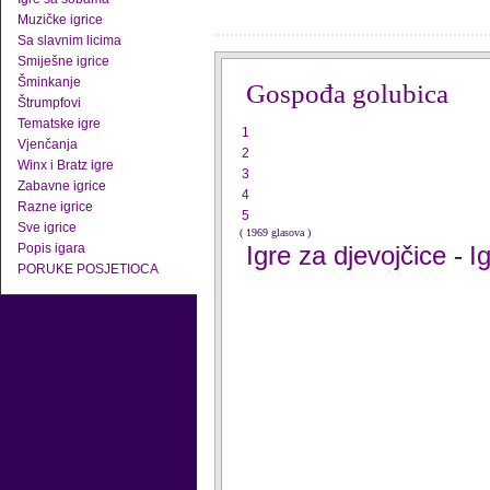
Muzičke igrice
Sa slavnim licima
Smiješne igrice
Šminkanje
Gospođa golubica
Štrumpfovi
Tematske igre
1
Vjenčanja
2
Winx i Bratz igre
3
Zabavne igrice
4
Razne igrice
5
Sve igrice
( 1969 glasova )
Popis igara
Igre za djevojčice
I
-
PORUKE POSJETIOCA