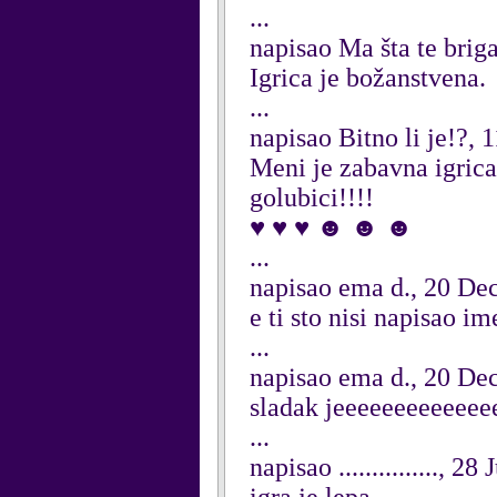
...
napisao Ma šta te brig
Igrica je božanstvena.
...
napisao Bitno li je!?,
Meni je zabavna igrica
golubici!!!!
♥ ♥ ♥ ☻ ☻ ☻
...
napisao ema d., 20 D
e ti sto nisi napisao ime
...
napisao ema d., 20 D
sladak jeeeeeeeeeeeeeeeee
...
napisao ..............., 2