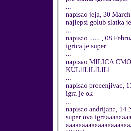
...
napisao jeja, 30 Marc
najlepsi golub slatka je
...
napisao ...... , 08 Febr
igrica je super
...
napisao MILICA CMOK
KULllLlLlLlLl
...
napisao procenjivac, 1
igra je ok
...
napisao andrijana, 14
super ova igraaaaaaa
aaaaaaaaaaaaaaaaaaaaaa!!