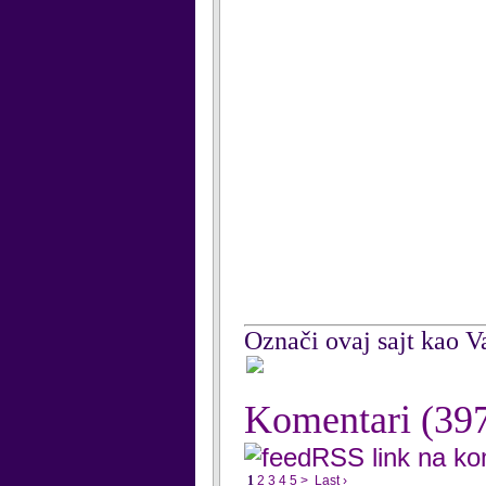
Označi ovaj sajt kao Va
Komentari
(39
RSS link na k
1
2
3
4
5
>
Last ›