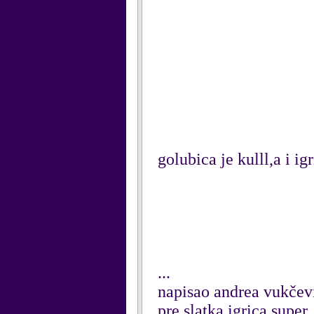
golubica je kulll,a i ig
...
napisao andrea vukčev
pre slatka igrica super