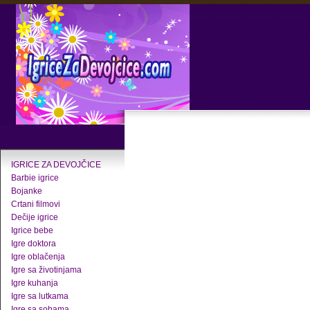
IGRICE ZA DEVOJČICE
Barbie igrice
Bojanke
Crtani filmovi
Dečije igrice
Igrice bebe
Igre doktora
Igre oblačenja
Igre sa životinjama
Igre kuhanja
Igre sa lutkama
Igre sa sobama