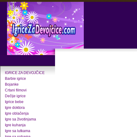
IGRICE ZA DEVOJČICE
Barbie igrice
Bojanke
Crtani filmovi
Dečije igrice
Igrice bebe
Igre doktora
Igre oblačenja
Igre sa životinjama
Igre kuhanja
Igre sa lutkama
Igre sa sobama