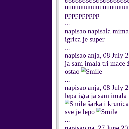
uuuuuuuuuuuuuuuuuu
pppppppppp
...
napisao napisala mima
igrica je super
...
napisao anja, 08 July 
ja sam imala tri mace ž
ostao
...
napisao anja, 08 July 
lepa igra ja sam imala
šarka i krunica
sve je lepo
...
napisao pa, 27 June 20