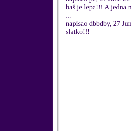
baš je lepa!!! A jedna
...
napisao dbbdby, 27 Ju
slatko!!!