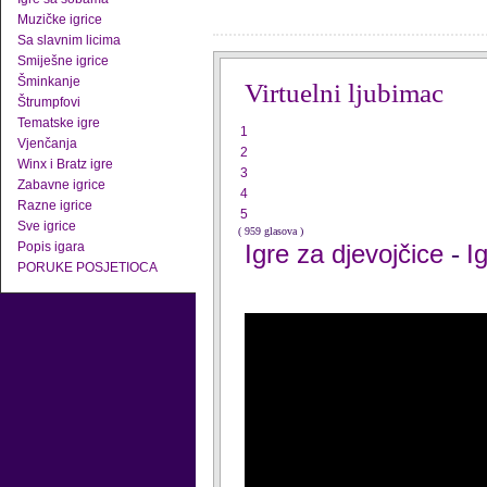
Muzičke igrice
Sa slavnim licima
Smiješne igrice
Šminkanje
Virtuelni ljubimac
Štrumpfovi
Tematske igre
1
Vjenčanja
2
Winx i Bratz igre
3
Zabavne igrice
4
Razne igrice
5
Sve igrice
( 959 glasova )
Popis igara
Igre za djevojčice
-
I
PORUKE POSJETIOCA