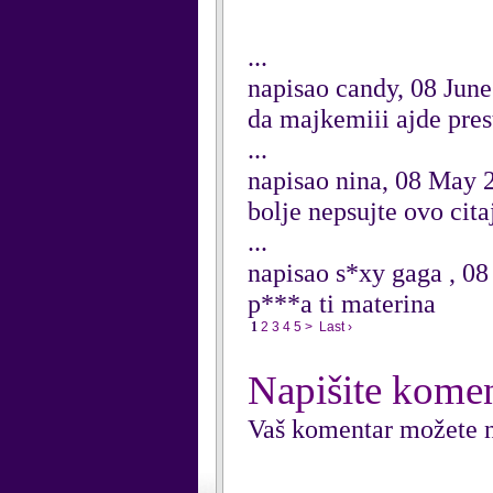
...
napisao candy, 08 Jun
da majkemiii ajde prest
...
napisao nina, 08 May 
bolje nepsujte ovo cita
...
napisao s*xy gaga , 0
p***a ti materina
1
2
3
4
5
>
Last ›
Napišite kome
Vaš komentar možete n