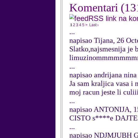
Komentari
(13
RSS link na k
1
2
3
4
5
>
Last ›
...
napisao Tijana, 26 Oc
Slatko,najsmesnija je 
limuzinommmmmmmm
...
napisao andrijana nina
Ja sam kraljica vasa i
moj racun jeste li culiii
...
napisao ANTONIJA, 1
CISTO s****e DAJTE
...
napisao NDJMJUBH GB