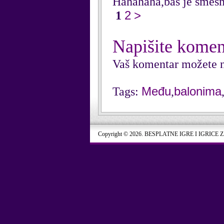
Hahahaha,baš je smešn
2
>
1
Napišite komen
Vaš komentar možete n
Među
balonima
Tags:
,
Copyright © 2026. BESPLATNE IGRE I IGRICE 