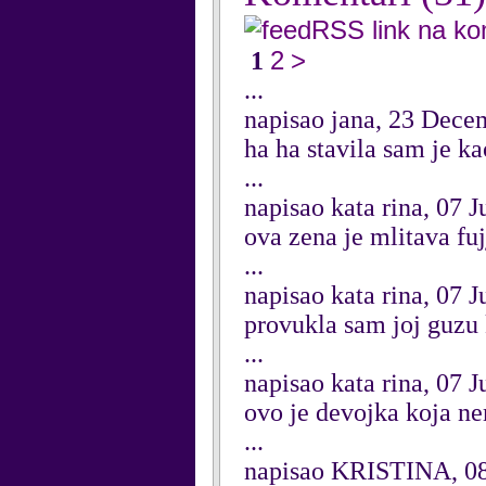
RSS link na k
2
>
1
...
napisao jana, 23 Dece
ha ha stavila sam je ka
...
napisao kata rina, 07 
ova zena je mlitava fujj
...
napisao kata rina, 07 
provukla sam joj guzu
...
napisao kata rina, 07 
ovo je devojka koja nem
...
napisao KRISTINA, 08