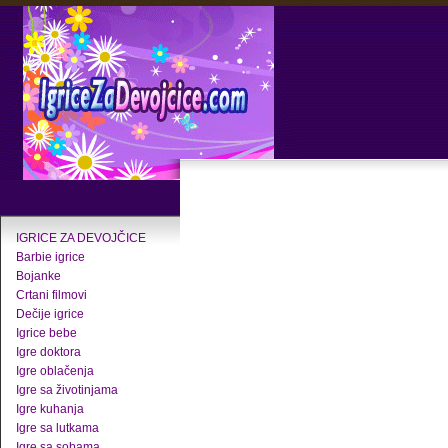
IGRICE ZA DEVOJČICE
Barbie igrice
Bojanke
Crtani filmovi
Dečije igrice
Igrice bebe
Igre doktora
Igre oblačenja
Igre sa životinjama
Igre kuhanja
Igre sa lutkama
Igre sa sobama