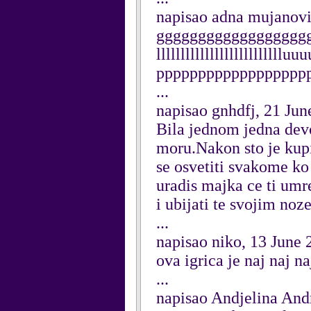
napisao adna mujanovi
ggggggggggggggggggg
lllllllllllllllllllllll
pppppppppppppppppp
...
napisao gnhdfj, 21 Jun
Bila jednom jedna devoj
moru.Nakon sto je kupil
se osvetiti svakome ko
uradis majka ce ti umre
i ubijati te svojim noze
...
napisao niko, 13 June 
ova igrica je naj naj na
...
napisao Andjelina Andr