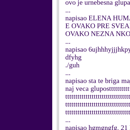
ovo je urnebesna glupa
...
napisao ELENA HUMA
E OVAKO PRE SVE
OVAKO NEZNA NKO 
...
napisao 6ujhhhyjjjhkp
dfyhg
./guh
...
napisao sta te briga 
naj veca gluposttttttttttttt
ttttttttttttttttttttttttttttttt
ttttttttttttttttttttttttttttttt
ttttttttttttttttttttttttttttttt
...
napisao hgmgngfg, 21