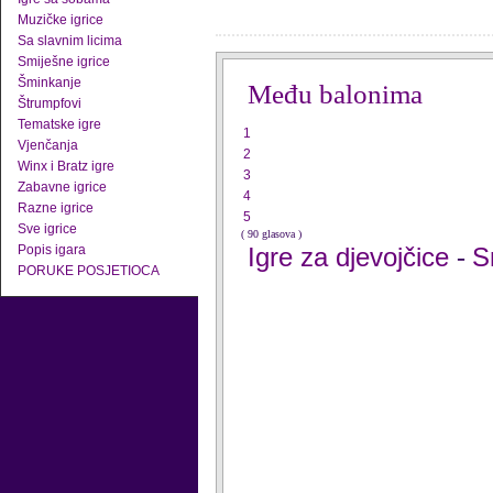
Muzičke igrice
Sa slavnim licima
Smiješne igrice
Šminkanje
Među balonima
Štrumpfovi
Tematske igre
1
Vjenčanja
2
Winx i Bratz igre
3
Zabavne igrice
4
Razne igrice
5
Sve igrice
( 90 glasova )
Popis igara
Igre za djevojčice
S
-
PORUKE POSJETIOCA