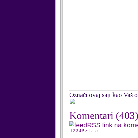
Označi ovaj sajt kao Vaš om
Komentari
(403
RSS link na kom
1
2
3
4
5
>
Last ›
...