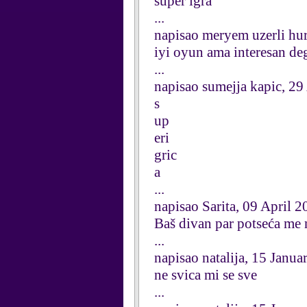
super igra
...
napisao meryem uzerli hu
iyi oyun ama interesan deg
...
napisao sumejja kapic, 29
s
up
eri
gric
a
...
napisao Sarita, 09 April 
Baš divan par potseća me 
...
napisao natalija, 15 Janu
ne svica mi se sve
...