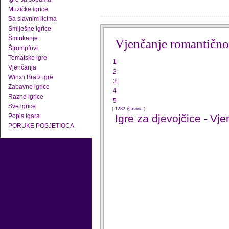
Muzičke igrice
Sa slavnim licima
Smiješne igrice
Šminkanje
Vjenčanje romantično
Štrumpfovi
Tematske igre
1
Vjenčanja
2
Winx i Bratz igre
3
Zabavne igrice
4
Razne igrice
5
Sve igrice
( 1282 glasova )
Popis igara
Igre za djevojčice
-
Vje
PORUKE POSJETIOCA