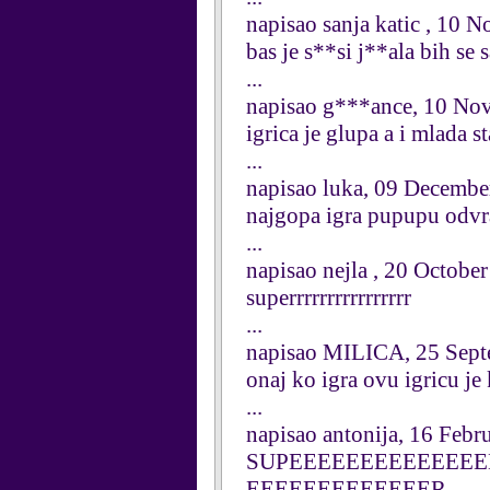
napisao sanja katic , 10
bas je s**si j**ala bih se
...
napisao g***ance, 10 No
igrica je glupa a i mlada 
...
napisao luka, 09 Decembe
najgopa igra pupupu odvr
...
napisao nejla , 20 Octobe
superrrrrrrrrrrrrrrr
...
napisao MILICA, 25 Sep
onaj ko igra ovu igricu je 
...
napisao antonija, 16 Febr
SUPEEEEEEEEEEEEEE
EEEEEEEEEEEEER