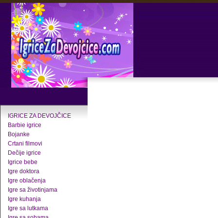
IGRICE ZA DEVOJČICE
Barbie igrice
Bojanke
Crtani filmovi
Dečije igrice
Igrice bebe
Igre doktora
Igre oblačenja
Igre sa životinjama
Igre kuhanja
Igre sa lutkama
Igre sa sobama