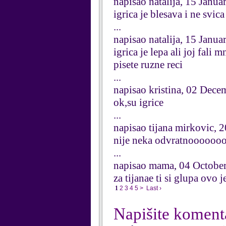
napisao natalija, 15 Janu
igrica je blesava i ne svica
...
napisao natalija, 15 Janu
igrica je lepa ali joj fali
pisete ruzne reci
...
napisao kristina, 02 Dec
ok,su igrice
...
napisao tijana mirkovic,
nije neka odvratnooooooo
...
napisao mama, 04 Octobe
za tijanae ti si glupa ovo j
1
2
3
4
5
>
Last ›
Napišite koment