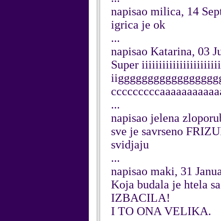
napisao milica, 14 Se
igrica je ok
...
napisao Katarina, 03 J
Super iiiiiiiiiiiiiiiiiiiiiiii
iigggggggggggggggggggg
cccccccccaaaaaaaaaaa
...
napisao jelena zlopor
sve je savrseno FRIZ
svidjaju
...
napisao maki, 31 Janu
Koja budala je htela s
IZBACILA!
I TO ONA VELIKA.