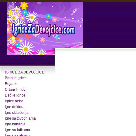
IGRICE ZA DEVOJČICE
Barbie igrice
Bojanke
Crtani filmovi
Dečije igrice
Igrice bebe
Igre doktora
Igre oblačenja
Igre sa životinjama
Igre kuhanja
Igre sa lutkama
Igre sa sobama