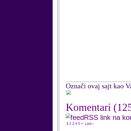
Označi ovaj sajt kao Va
Komentari
(12
RSS link na k
1
2
3
4
5
>
Last ›
...