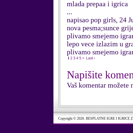
mlada prepaa i igrica
...
napisao pop girls, 24 
nova pesma;sunce grije 
plivamo smejemo igramo
lepo vece izlazim u gr
plivamo smejemo igram
1
2
3
4
5
>
Last ›
Napišite komen
Vaš komentar možete n
Copyright © 2026. BESPLATNE IGRE I IGRICE 