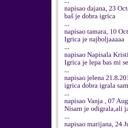
...
napisao dajana, 23 Oc
baš je dobra igrica
...
napisao tamara, 10 Oc
Igrica je najboljaaaaa
...
napisao Napisala Kris
Igrica je lepa bas mi s
...
napisao jelena 21.8.20
igrica dobra igrala sam
...
napisao Vanja , 07 Au
Nisam je odigrala,ali j
...
napisao marijana, 24 J