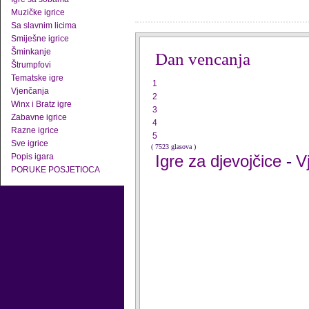
Muzičke igrice
Sa slavnim licima
Smiješne igrice
Šminkanje
Dan vencanja
Štrumpfovi
Tematske igre
1
Vjenčanja
2
Winx i Bratz igre
3
Zabavne igrice
4
Razne igrice
5
Sve igrice
( 7523 glasova )
Popis igara
Igre za djevojčice
V
-
PORUKE POSJETIOCA