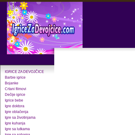
IGRICE ZA DEVOJČICE
Barbie igrice
Bojanke
Crtani filmovi
Dečije igrice
Igrice bebe
Igre doktora
Igre oblačenja
Igre sa životinjama
Igre kuhanja
Igre sa lutkama
Igre sa sobama