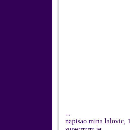
...
napisao mina lalovic, 
superrrrrrr je