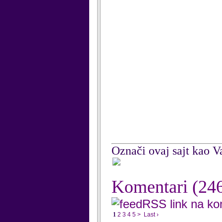
Označi ovaj sajt kao Va
Komentari
(24
RSS link na k
1
2
3
4
5
>
Last ›