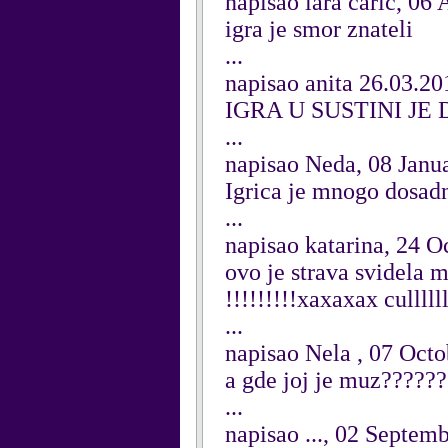
napisao lara caric, 06 
igra je smor znateli
...
napisao anita 26.03.2
IGRA U SUSTINI JE
...
napisao Neda, 08 Janu
Igrica je mnogo dosad
...
napisao katarina, 24 O
ovo je strava svidela m
!!!!!!!!!xaxaxax cullllll
...
napisao Nela , 07 Oct
a gde joj je muz?????
...
napisao ..., 02 Septem