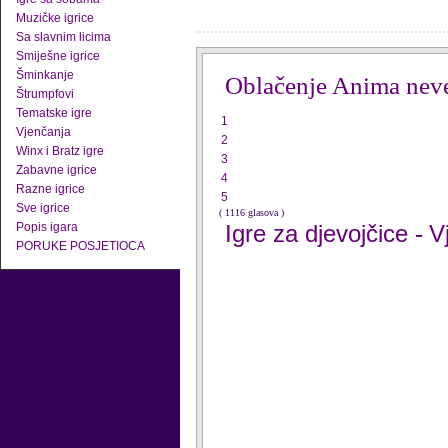
Muzičke igrice
Sa slavnim licima
Smiješne igrice
Šminkanje
Oblačenje Anima nev
Štrumpfovi
Tematske igre
1
Vjenčanja
2
Winx i Bratz igre
3
Zabavne igrice
4
Razne igrice
5
Sve igrice
( 1116 glasova )
Popis igara
Igre za djevojčice
V
-
PORUKE POSJETIOCA