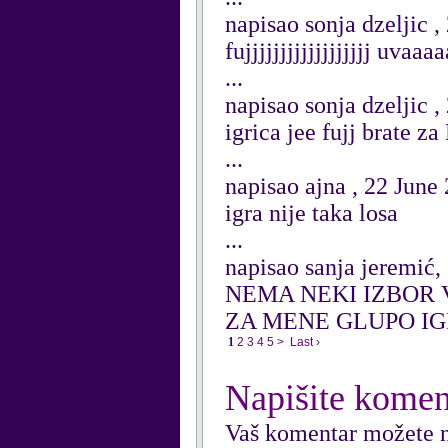
napisao sonja dzeljic ,
fujjjjjjjjjjjjjjjjjj uvaa
...
napisao sonja dzeljic ,
igrica jee fujj brate 
...
napisao ajna , 22 June
igra nije taka losa
...
napisao sanja jeremić,
NEMA NEKI IZBOR 
ZA MENE GLUPO IGRA JE
1
2
3
4
5
>
Last ›
Napišite komen
Vaš komentar možete n