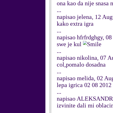
ona kao da nije snasa 
...
napisao jelena, 12 Aug
kako extra igra
...
napisao hfrfrdghgy, 0
swe je kul
...
napisao nikolina, 07 A
col,pomalo dosadna
...
napisao melida, 02 Au
lepa igrica 02 08 2012
...
napisao ALEKSANDRA
izvinite dali mi oblaci
...