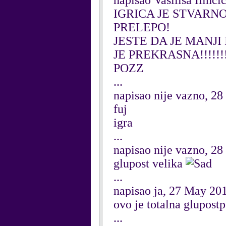
napisao Vasilisa Ilinc
IGRICA JE STVARNO
PRELEPO!
JESTE DA JE MANJ
JE PREKRASNA!!!!!!!!
POZZ
...
napisao nije vazno, 28
fuj
igra
...
napisao nije vazno, 28
glupost velika
...
napisao ja, 27 May 20
ovo je totalna glupostp
...