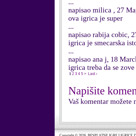
...
napisao milica , 27 M
ova igrica je super
...
napisao rabija cobic, 
igrica je smecarska ist
...
napisao ana j, 18 Mar
igrica treba da se zove
1
2
3
4
5
>
Last ›
Napišite komen
Vaš komentar možete n
Copyright © 2026. BESPLATNE IGRE I IGRICE 