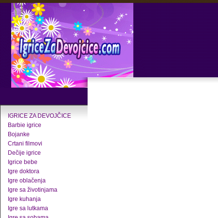
IGRICE ZA DEVOJČICE
Barbie igrice
Bojanke
Crtani filmovi
Dečije igrice
Igrice bebe
Igre doktora
Igre oblačenja
Igre sa životinjama
Igre kuhanja
Igre sa lutkama
Igre sa sobama