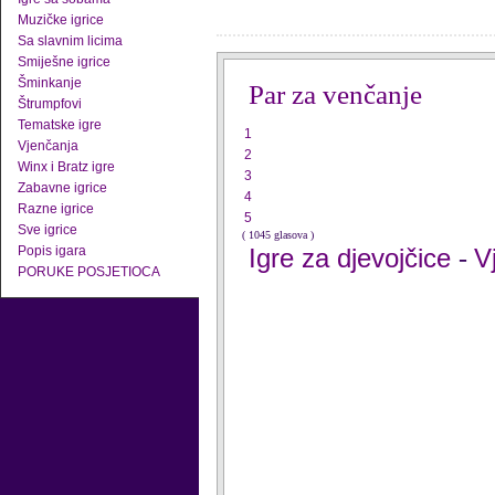
Muzičke igrice
Sa slavnim licima
Smiješne igrice
Šminkanje
Par za venčanje
Štrumpfovi
Tematske igre
1
Vjenčanja
2
Winx i Bratz igre
3
Zabavne igrice
4
Razne igrice
5
Sve igrice
( 1045 glasova )
Popis igara
Igre za djevojčice
V
-
PORUKE POSJETIOCA