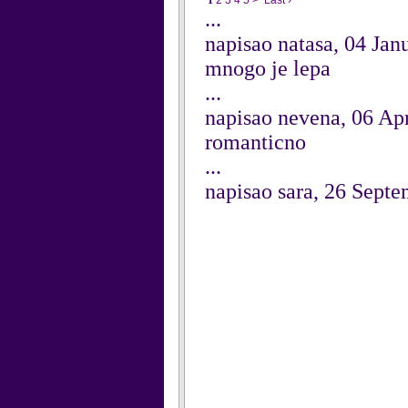
1
2
3
4
5
>
Last ›
...
napisao natasa, 04 Jan
mnogo je lepa
...
napisao nevena, 06 Ap
romanticno
...
napisao sara, 26 Sept