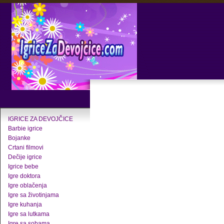
IGRICE ZA DEVOJČICE
Barbie igrice
Bojanke
Crtani filmovi
Dečije igrice
Igrice bebe
Igre doktora
Igre oblačenja
Igre sa životinjama
Igre kuhanja
Igre sa lutkama
Igre sa sobama