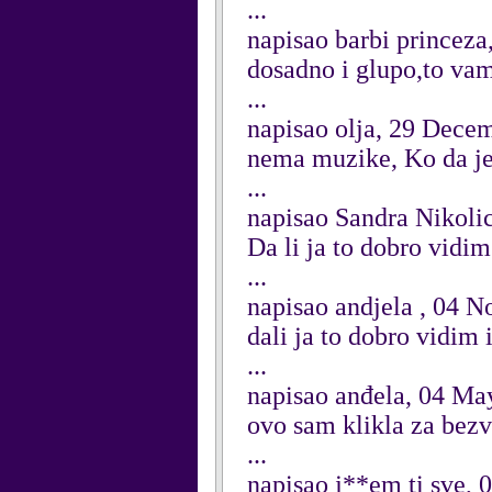
...
napisao barbi princeza
dosadno i glupo,to vam
...
napisao olja, 29 Dece
nema muzike, Ko da j
...
napisao Sandra Nikoli
Da li ja to dobro vidim
...
napisao andjela , 04 
dali ja to dobro vidim 
...
napisao anđela, 04 Ma
ovo sam klikla za be
...
napisao j**em ti sve, 