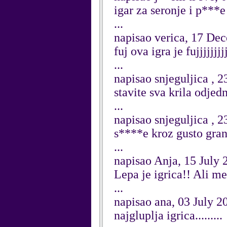
igar za seronje i p***e
...
napisao verica, 17 De
fuj ova igra je fujjjjjjjjj
...
napisao snjeguljica , 
stavite sva krila odjed
...
napisao snjeguljica , 
s****e kroz gusto gran
...
napisao Anja, 15 July 
Lepa je igrica!! Ali me 
...
napisao ana, 03 July 2
najgluplja igrica.........