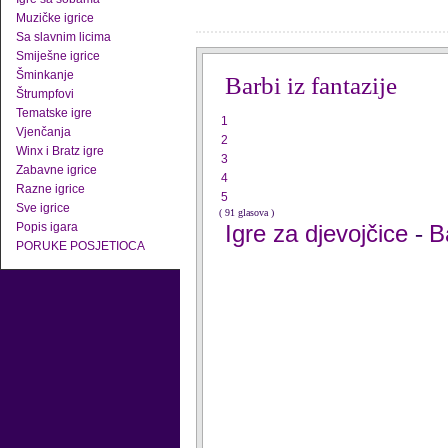
Muzičke igrice
Sa slavnim licima
Smiješne igrice
Šminkanje
Barbi iz fantazije
Štrumpfovi
Tematske igre
1
Vjenčanja
2
Winx i Bratz igre
3
Zabavne igrice
4
Razne igrice
5
Sve igrice
( 91 glasova )
Popis igara
Igre za djevojčice
B
-
PORUKE POSJETIOCA