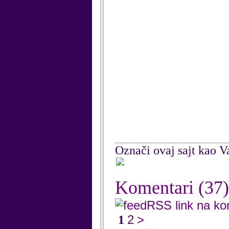
Označi ovaj sajt kao Va
Komentari
(37)
RSS link na k
2
>
1