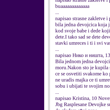
napisao strasne zakletve i
buaaaaaaaaaaaaa
...
napisao strasne zakletve i
bila jedna devojcica koja j
kod svoje babe i dede koji s
dete.I tako sad se dete de
stavki umreces i ti i svi vasi 
...
napisao Нико и ништа, 1
Bila jednom jedna devojcica
moru.Nakon sto je kupila s
ce se osvetiti svakome ko 
ne uradis majka ce ti umret
sobu i ubijati te svojim no
...
napisao Kristina, 10 Nov
Jbg Rasplesane Devojke s