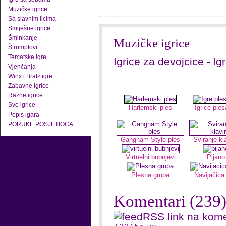
Muzičke igrice
Sa slavnim licima
Smiješne igrice
Šminkanje
Muzičke igrice
Štrumpfovi
Tematske igre
Igrice za devojcice
-
Ig
Vjenčanja
Winx i Bratz igre
Zabavne igrice
Razne igrice
Sve igrice
Harlemski ples
Igrice ples
Popis igara
PORUKE POSJETIOCA
Gangnam Style ples
Sviranje kl
Virtuelni bubnjevi
Pijano
Plesna grupa
Navijačica 
Komentari
(239
RSS link na kom