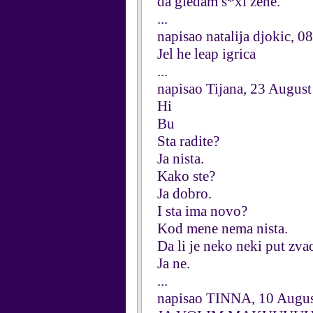
da gledam s*xi zene.
...
napisao natalija djokic, 
Jel he leap igrica
...
napisao Tijana, 23 Augus
Hi
Bu
Sta radite?
Ja nista.
Kako ste?
Ja dobro.
I sta ima novo?
Kod mene nema nista.
Da li je neko neki put zv
Ja ne.
...
napisao TINNA, 10 Augu