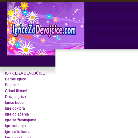
IGRICE ZA DEVOJČICE
Barbie igrice
Bojanke
Crtani filmovi
Dečije igrice
Igrice bebe
Igre doktora
Igre oblačenja
Igre sa životinjama
Igre kuhanja
Igre sa lutkama
Igre sa sobama