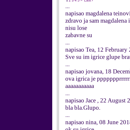
1
2
3
4
5
>
Last ›
...
napisao magdalena teinov
zdravo ja sam magdalena i
nisu lose
zabavne su
...
napisao Tea, 12 February
Sve su im igrice glupe bra
...
napisao jovana, 18 Dece
ova igrica je ppppppprrr
aaaaaaaaaaa
...
napisao Jace , 22 August 
bla bla.Glupo.
...
napisao nina, 08 June 20
ok su igrice