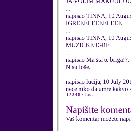
JA VOLIM MAKUUUU
...
napisao TINNA, 10 Augu
IGREEEEEEEEEEEE
...
napisao TINNA, 10 Augu
MUZICKE IGRE
...
napisao Ma šta te briga!?,
Nisu loše.
...
napisao lucija, 10 July 20
nece niko da umre kakvo
1
2
3
4
5
>
Last ›
Napišite koment
Vaš komentar možete napi