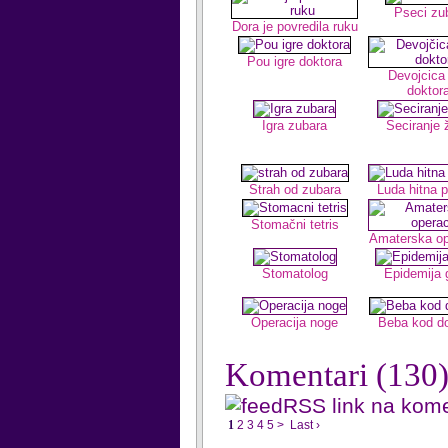
Pseci zu
Dora je povredila ruku
Pou igre doktora
Devojcica
doktor
Igra zubara
Seciranje 
Strah od zubara
Luda hitna 
Stomačni tetris
Amaterska op
Stomatolog
Epidemija 
Operacija noge
Beba kod do
Komentari
(130
RSS link na kom
1
2
3
4
5
>
Last ›
...