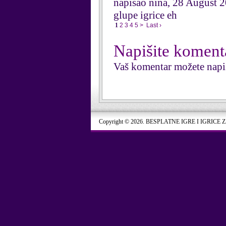
napisao nina, 28 August 
glupe igrice eh
1
2
3
4
5
>
Last ›
Napišite koment
Vaš komentar možete napi
Copyright © 2026. BESPLATNE IGRE I IGRICE 