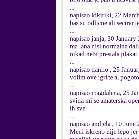
...
napisao kikiriki, 22 Marc
bas su odlicne ali seciranj
...
napisao janja, 30 January
ma lana nisi normalna dali
nikad nebi prestala plakati
...
napisao danilo , 25 Janua
volim ove igrice a, pogoto
...
napisao magdalena, 25 Ja
svida mi se amaterska oper
ih sve
...
napisao andjela , 10 June
Meni iskreno nije lepo je