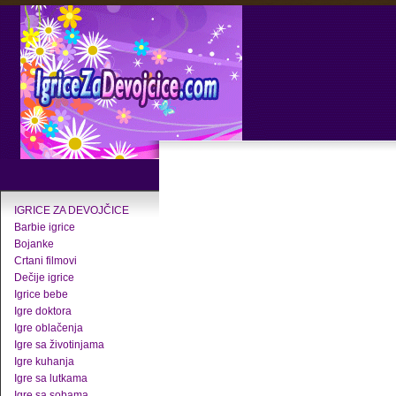
IGRICE ZA DEVOJČICE
Barbie igrice
Bojanke
Crtani filmovi
Dečije igrice
Igrice bebe
Igre doktora
Igre oblačenja
Igre sa životinjama
Igre kuhanja
Igre sa lutkama
Igre sa sobama