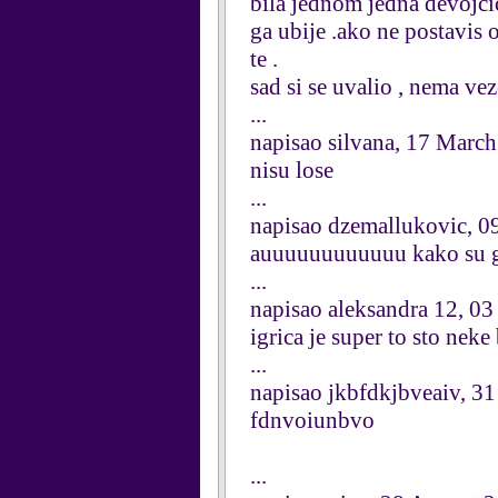
bila jednom jedna devojcic
ga ubije .ako ne postavis
te .
sad si se uvalio , nema vez
...
napisao silvana, 17 Marc
nisu lose
...
napisao dzemallukovic, 0
auuuuuuuuuuuu kako su g
...
napisao aleksandra 12, 0
igrica je super to sto nek
...
napisao jkbfdkjbveaiv, 3
fdnvoiunbvo
...