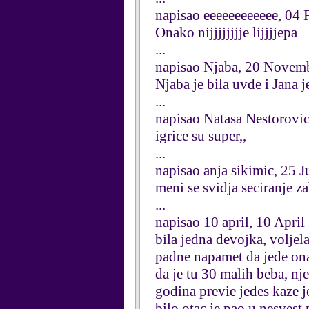
napisao eeeeeeeeeeee, 04
Onako nijjjjjjjje lijjjjepa
...
napisao Njaba, 20 Novem
Njaba je bila uvde i Jana j
...
napisao Natasa Nestorovi
igrice su super,,
...
napisao anja sikimic, 25 
meni se svidja seciranje z
...
napisao 10 april, 10 Apri
bila jedna devojka, voljel
padne napamet da jede ona
da je tu 30 malih beba, nj
godina previe jedes kaze j
bilo otac je pao u nesvest