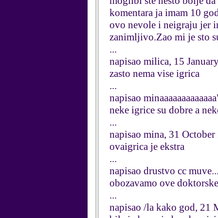
moglibi ste nesto bolje da 
komentara ja imam 10 godi
ovo nevole i neigraju jer 
zanimljivo.Zao mi je sto s
...
napisao milica, 15 Januar
zasto nema vise igrica
...
napisao minaaaaaaaaaaaaa
neke igrice su dobre a nek
...
napisao mina, 31 October
ovaigrica je ekstra
...
napisao drustvo cc muve..
obozavamo ove doktorske
...
napisao /la kako god, 21