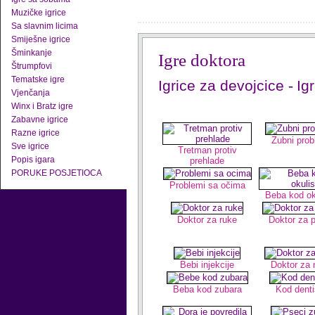
Muzičke igrice
Sa slavnim licima
Smiješne igrice
Šminkanje
Igre doktora
Štrumpfovi
Tematske igre
Igrice za devojcice
-
Ig
Vjenčanja
Winx i Bratz igre
Zabavne igrice
Razne igrice
Zubni prob
Sve igrice
Tretman protiv
Popis igara
prehlade
PORUKE POSJETIOCA
Problemi sa očima
Beba kod ok
Doktor za ruke
Doktor za p
Bebi injekcije
Doktor za 
Beba kod zubara
Kod denti