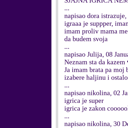
SJAJNA IGRICA NE
...
napisao dora istrazuje
igraaa je suppper, imam
imam proliv mama me j
da budem svoja
...
napisao Julija, 08 Jan
Neznam sta da kazem 
Ja imam brata pa moj 
izabere haljinu i osta
...
napisao nikolina, 02 J
igrica je super
igrica je zakon coooooll
...
napisao nikolina, 30 