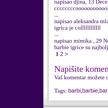
napisao djina, 13 Dec
ccccccccoooooooooooll
...
napisao aleksandra m
igrica je collllllllllll
...
napisao mimika , 29 
barbie igrice su najbol
2
>
1
Napišite komen
Vaš komentar možete n
barbi
barbie
bar
Tags:
,
,