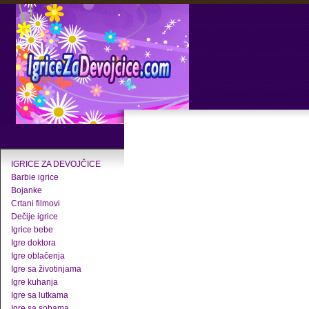
IGRICE ZA DEVOJČICE
Barbie igrice
Bojanke
Crtani filmovi
Dečije igrice
Igrice bebe
Igre doktora
Igre oblačenja
Igre sa životinjama
Igre kuhanja
Igre sa lutkama
Igre sa sobama