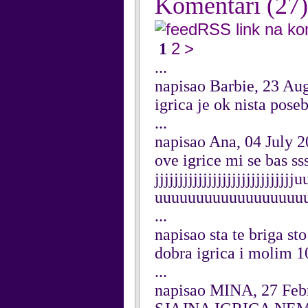
Komentari
(27)
RSS link na k
2
>
1
...
napisao Barbie, 23 Au
igrica je ok nista pose
...
napisao Ana, 04 July 
ove igrice mi se bas sss
jjjjjjjjjjjjjjjjjjjjjjj
uuuuuuuuuuuuuuuuuu
...
napisao sta te briga st
dobra igrica i molim 1
...
napisao MINA, 27 Feb