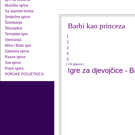
Muzičke igrice
Sa slavnim licima
Smiješne igrice
Šminkanje
Barbi kao princeza
Štrumpfovi
Tematske igre
1
Vjenčanja
2
Winx i Bratz igre
3
Zabavne igrice
4
Razne igrice
5
Sve igrice
( 116 glasova )
Popis igara
Igre za djevojčice
B
-
PORUKE POSJETIOCA